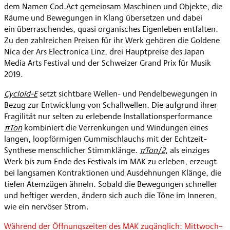
dem Namen Cod.Act gemeinsam Maschinen und Objekte, die
Räume und Bewegungen in Klang übersetzen und dabei
ein überraschendes, quasi organisches Eigenleben entfalten.
Zu den zahlreichen Preisen für ihr Werk gehören die Goldene
Nica der Ars Electronica Linz, drei Hauptpreise des Japan
Media Arts Festival und der Schweizer Grand Prix für Musik
2019.
Cycloïd-E
setzt sichtbare Wellen- und Pendelbewegungen in
Bezug zur Entwicklung von Schallwellen. Die aufgrund ihrer
Fragilität nur selten zu erlebende Installationsperformance
πTon
kombiniert die Verrenkungen und Windungen eines
langen, loopförmigen Gummischlauchs mit der Echtzeit-
Synthese menschlicher Stimmklänge.
πTon/2
, als einziges
Werk bis zum Ende des Festivals im MAK zu erleben, erzeugt
bei langsamen Kontraktionen und Ausdehnungen Klänge, die
tiefen Atemzügen ähneln. Sobald die Bewegungen schneller
und heftiger werden, ändern sich auch die Töne im Inneren,
wie ein nervöser Strom.
Während der Öffnungszeiten des MAK zugänglich: Mittwoch–