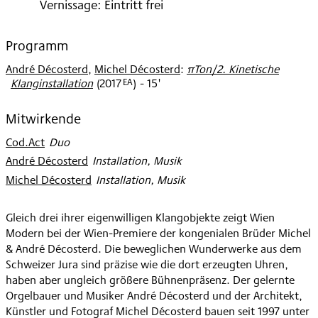
Vernissage: Eintritt frei
Programm
André Décosterd
,
Michel Décosterd
:
πTon/2. Kinetische
EA
Klanginstallation
(
2017
)
- 15'
Mitwirkende
Cod.Act
:
Duo
André Décosterd
:
Installation, Musik
Michel Décosterd
:
Installation, Musik
Gleich drei ihrer eigenwilligen Klangobjekte zeigt Wien
Modern bei der Wien-Premiere der kongenialen Brüder Michel
& André Décosterd. Die beweglichen Wunderwerke aus dem
Schweizer Jura sind präzise wie die dort erzeugten Uhren,
haben aber ungleich größere Bühnenpräsenz. Der gelernte
Orgelbauer und Musiker André Décosterd und der Architekt,
Künstler und Fotograf Michel Décosterd bauen seit 1997 unter