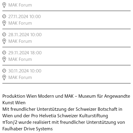
COD.ACT:
MAK Forum
ΠTON/2
27.11.2024 10:00
,
,
COD.ACT:
MAK Forum
ΠTON/2
28.11.2024 10:00
,
,
COD.ACT:
MAK Forum
ΠTON/2
29.11.2024 18:00
,
,
COD.ACT:
MAK Forum
ΠTON/2
30.11.2024 10:00
,
,
COD.ACT:
MAK Forum
ΠTON/2
,
Produktion Wien Modern und MAK – Museum für Angewandte
Kunst Wien
Mit freundlicher Unterstützung der Schweizer Botschaft in
Wien und der Pro Helvetia Schweizer Kulturstiftung
πTon/2 wurde realisiert mit freundlicher Unterstützung von
Faulhaber Drive Systems