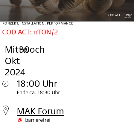
COD.ACT: πTON/2
Foto:
eSeL
KONZERT, INSTALLATION, PERFORMANCE
COD.ACT: πTON/2
Mittwoch
,
.
.
30
Okt
2024
18:00 Uhr
Mittwoch
Ende ca. 18:30 Uhr
30.
MAK Forum
Okt
barrierefrei
2024