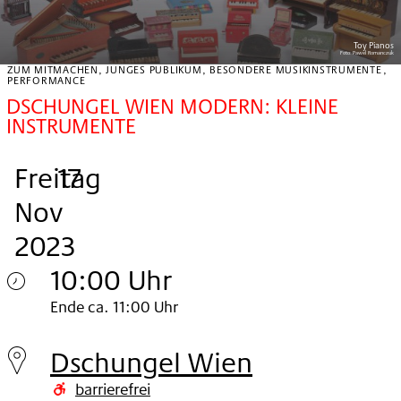
Toy Pianos
Foto:
Pawel Romanczuk
ZUM MITMACHEN, JUNGES PUBLIKUM, BESONDERE MUSIKINSTRUMENTE,
PERFORMANCE
DSCHUNGEL WIEN MODERN: KLEINE
INSTRUMENTE
Freitag
,
.
.
17
Nov
2023
10:00 Uhr
Freitag
Ende ca. 11:00 Uhr
17.
Dschungel Wien
Nov
barrierefrei