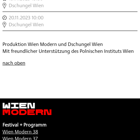
MODERN:
,
DSCHUNGEL
Dschungel Wien
KLEINE
WIEN
INSTRUMENTE
20.11.2023 10:00
,
MODERN:
,
DSCHUNGEL
Dschungel Wien
KLEINE
WIEN
INSTRUMENTE
MODERN:
,
Produktion Wien Modern und Dschungel Wien
KLEINE
Mit freundlicher Unterstützung des Polnischen Instituts Wien
INSTRUMENTE
,
nach oben
Wien
Modern
Festival + Programm
Wien Modern 38
Wien Modern 37