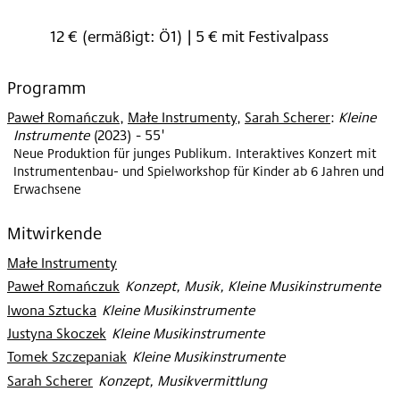
2023
12 € (ermäßigt: Ö1) | 5 € mit Festivalpass
Programm
Paweł Romańczuk
,
Małe Instrumenty
,
Sarah Scherer
:
Kleine
Instrumente
(
2023
)
- 55'
Neue Produktion für junges Publikum. Interaktives Konzert mit
Instrumentenbau- und Spielworkshop für Kinder ab 6 Jahren und
Erwachsene
Mitwirkende
Małe Instrumenty
Paweł Romańczuk
:
Konzept, Musik, Kleine Musikinstrumente
Iwona Sztucka
:
Kleine Musikinstrumente
Justyna Skoczek
:
Kleine Musikinstrumente
Tomek Szczepaniak
:
Kleine Musikinstrumente
Sarah Scherer
:
Konzept, Musikvermittlung