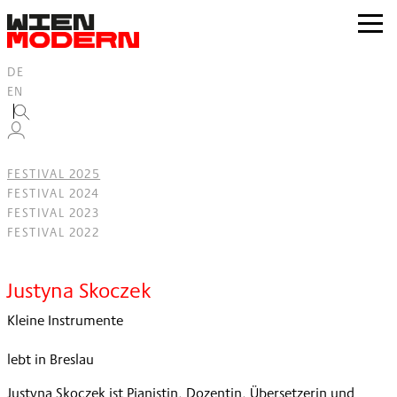
Inhalt
springen
zur
Navig
DE
EN
FESTIVAL 2025
FESTIVAL 2024
FESTIVAL 2023
FESTIVAL 2022
Filter
Justyna Skoczek
Kleine Instrumente
lebt in Breslau
Justyna Skoczek ist Pianistin, Dozentin, Übersetzerin und