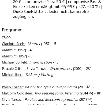
20 € | comprovise Pass: 50 € | comprovise Pass &
Einzelkarten ermäßigt mit PP/PPLE / <27: –50 %) |
Diese Spielstätte ist leider nicht barrierefrei
zugänglich.
Programm
17:00
Giacinto Scelsi
:
Manto I
(
1957
)
- 5'
Manto II
(
1957
)
- 4'
Manto III
(
1957
)
- 5'
Michael Vorfeld
:
Improvisation
- 15'
Pascale Criton
,
Silvia Tarozzi
:
Circle process
(
2010
)
- 23'
Michal Libera
:
Diskurs / Vortrag
—
EA
Philip Corner
:
wHoly Trinitye a duality ov duos
(
2016
)
- 1'
EA
Malcolm Goldstein
:
Two seeking song, listening
(
2014
)
- 18'
EA
Silvia Tarozzi
:
Parziale and Meccanica primitiva
(
2017
)