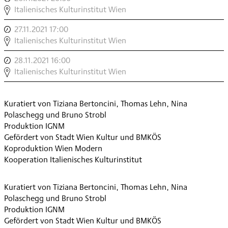
COMPROVISE
Italienisches Kulturinstitut Wien
[#3]
27.11.2021 17:00
,
2
COMPROVISE
Italienisches Kulturinstitut Wien
,
[#3]
28.11.2021 16:00
,
3
COMPROVISE
Italienisches Kulturinstitut Wien
,
[#3]
4
Kuratiert von Tiziana Bertoncini, Thomas Lehn, Nina
,
Polaschegg und Bruno Strobl
Produktion IGNM
Gefördert von Stadt Wien Kultur und BMKÖS
Koproduktion Wien Modern
Kooperation Italienisches Kulturinstitut
Kuratiert von Tiziana Bertoncini, Thomas Lehn, Nina
Polaschegg und Bruno Strobl
Produktion IGNM
Gefördert von Stadt Wien Kultur und BMKÖS