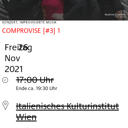
Koehne Quartett
Foto:
Skye Kiss
KONZERT, IMPROVISIERTE MUSIK
COMPROVISE [#3] 1
Freitag
,
.
.
26
Nov
2021
17:00 Uhr
Freitag
Ende ca. 19:30 Uhr
26.
Italienisches Kulturinstitut
Nov
Wien
2021