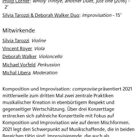
Philip Corner
:
wHoly Trintye, another Duet, just one
(
2016
)
-
2'
Silvia Tarozzi & Deborah Walker Duo
:
Improvisation
- 15'
Mitwirkende
Silvia Tarozzi
:
Violine
Vincent Royer
:
Viola
Deborah Walker
:
Violoncello
Michael Vorfeld
:
Perkussion
Michal Libera
:
Moderation
Komposition und Improvisation:
comprovise
präsentiert 2021
mittlerweile zum dritten Mal zwei zentrale Praktiken
musikalischer Kreation in ebenbürtigem Respekt und
gegenseitiger Wertschätzung. Über drei Konzerttage
erstrecken sich zahlreiche Konzertteile mit Fokus auf
Komposition und Improvisation wie auf deren Mischformen.
2021 legt den Schwerpunkt auf Musikschaffende, die in beiden
Bereichen tätig sind: Improvisierende, die auch als