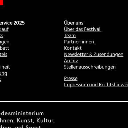
ervice 2025
Über uns
kauf
Über das Festival
ss
Team
ngen
Partner:innen
batt
Kontakt
tels
Newsletter & Zusendungen
Archiv
iheit
Stellenausschreibungen
ung
Presse
s
Impressum und Rechtshinwei