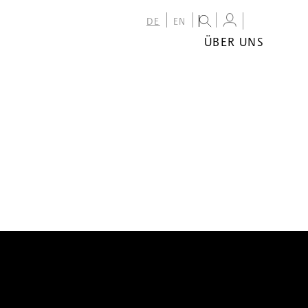
DE
EN
ÜBER UNS
ÜBER
DAS
FESTIVAL
TEAM
PARTNER:INNEN
KONTAKT
NEWSLETTER
ARCHIV