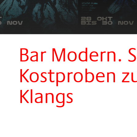
Bar Modern. S
Kostproben z
Klangs