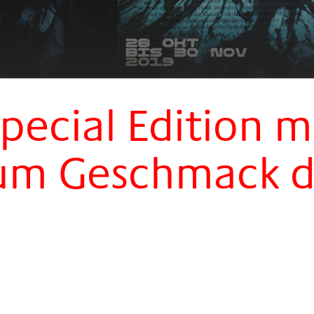
pecial Edition m
um Geschmack d