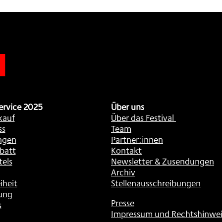
n
ervice 2025
Über uns
kauf
Über das Festival
ss
Team
ngen
Partner:innen
batt
Kontakt
tels
Newsletter & Zusendungen
Archiv
iheit
Stellenausschreibungen
ung
Presse
s
Impressum und Rechtshinwei