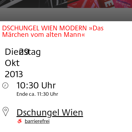
DSCHUNGEL WIEN MODERN »Das
Märchen vom alten Mann«
Dienstag
,
.
.
29
Okt
2013
10:30 Uhr
Dienstag
Ende ca. 11:30 Uhr
29.
Dschungel Wien
Okt
barrierefrei
2013