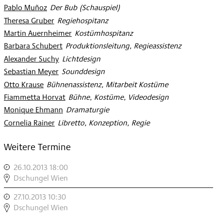
Pablo Muñoz
:
Der Bub (Schauspiel)
Theresa Gruber
:
Regiehospitanz
Martin Auernheimer
:
Kostümhospitanz
Barbara Schubert
:
Produktionsleitung, Regieassistenz
Alexander Suchy
:
Lichtdesign
Sebastian Meyer
:
Sounddesign
Otto Krause
:
Bühnenassistenz, Mitarbeit Kostüme
Fiammetta Horvat
:
Bühne, Kostüme, Videodesign
Monique Ehmann
:
Dramaturgie
Cornelia Rainer
:
Libretto, Konzeption, Regie
Weitere Termine
26.10.2013 18:00
,
DSCHUNGEL
Dschungel Wien
WIEN
27.10.2013 10:30
,
MODERN
DSCHUNGEL
Dschungel Wien
»DAS