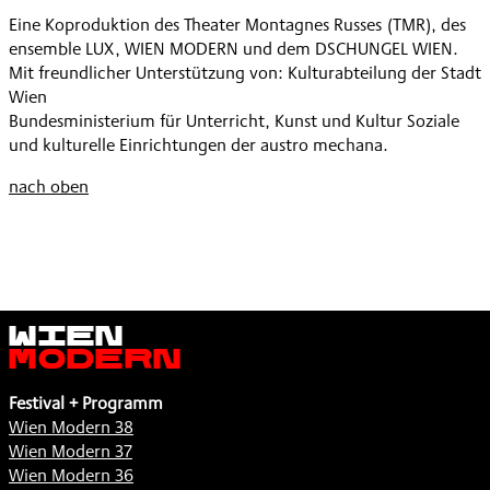
MODERN
VOM
,
Eine Koproduktion des Theater Montagnes Russes (TMR), des
»DAS
ALTEN
ensemble LUX, WIEN MODERN und dem DSCHUNGEL WIEN.
MÄRCHEN
MANN«
Mit freundlicher Unterstützung von: Kulturabteilung der Stadt
VOM
,
Wien
ALTEN
Bundesministerium für Unterricht, Kunst und Kultur Soziale
MANN«
und kulturelle Einrichtungen der austro mechana.
,
nach oben
Wien
Modern
Festival + Programm
Wien Modern 38
Wien Modern 37
Wien Modern 36