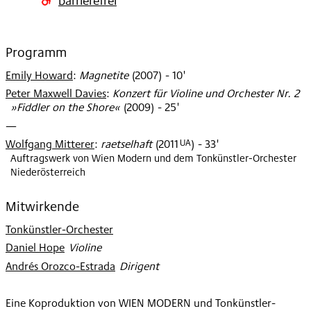
Programm
Emily Howard
:
Magnetite
(
2007
)
- 10'
Peter Maxwell Davies
:
Konzert für Violine und Orchester Nr. 2
»Fiddler on the Shore«
(
2009
)
- 25'
—
UA
Wolfgang Mitterer
:
raetselhaft
(
2011
)
- 33'
Auftragswerk von Wien Modern und dem Tonkünstler-Orchester
Niederösterreich
Mitwirkende
Tonkünstler-Orchester
Daniel Hope
:
Violine
Andrés Orozco-Estrada
:
Dirigent
Eine Koproduktion von WIEN MODERN und Tonkünstler-