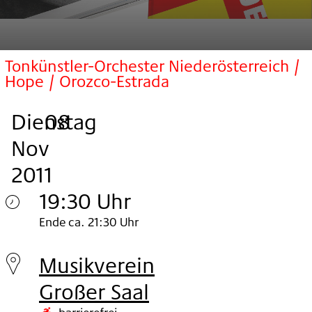
Tonkünstler-Orchester Niederösterreich /
Hope / Orozco-Estrada
Dienstag
,
.
.
08
Nov
2011
19:30 Uhr
Dienstag
Ende ca. 21:30 Uhr
08.
Musikverein
Nov
Großer Saal
2011
barrierefrei