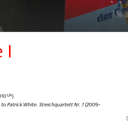
 I
010
)
UA
o Patrick White. Streichquartett Nr. 1
(
2009–