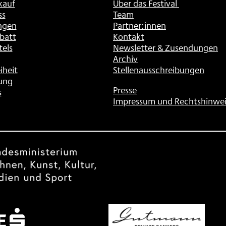
kauf
Über das Festival
ss
Team
ngen
Partner:innen
batt
Kontakt
tels
Newsletter & Zusendungen
Archiv
iheit
Stellenausschreibungen
ung
Presse
s
Impressum und Rechtshinwei