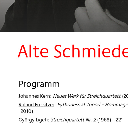
Alte Schmiede
Programm
Johannes Kern
:
Neues Werk für Streichquartett
(
2
Roland Freisitzer
:
Pythoness at Tripod – Hommage t
2010
)
György Ligeti
:
Streichquartett Nr. 2
(
1968
)
- 22'