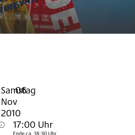
Samstag
,
.
.
06
Nov
2010
17:00 Uhr
Ende ca. 18:30 Uhr