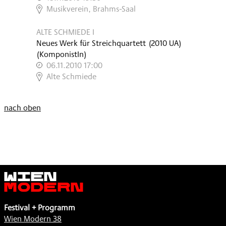
,
Musikverein, Brahms-Saal
ALTE SCHMIEDE I
Neues Werk für Streichquartett
(
2010
UA
)
(KomponistIn)
06.11.2010 17:00
,
Alte Schmiede
nach oben
Wien
Modern
Festival + Programm
Wien Modern 38