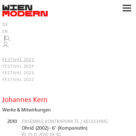
Inhalt
springen
zur
Navig
DE
EN
FESTIVAL 2025
FESTIVAL 2024
FESTIVAL 2023
FESTIVAL 2022
Filter
Johannes Kern
Werke & Mitwirkungen
2010
ENSEMBLE KONTRAPUNKTE / KEUSCHNIG
Ohrid
(
2002
)
- 6'
(KomponistIn)
15.11.2010 19:30