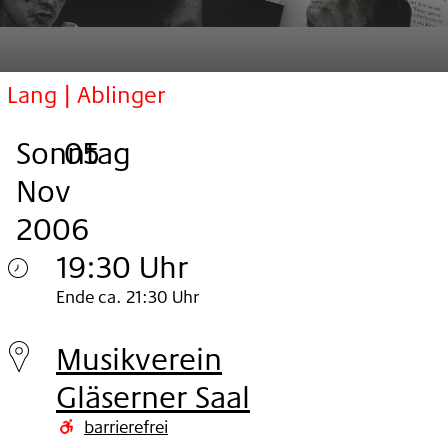
Lang | Ablinger
Sonntag
,
.
.
05
Nov
2006
19:30 Uhr
Sonntag
Ende ca. 21:30 Uhr
05.
Musikverein
Nov
Gläserner Saal
2006
barrierefrei