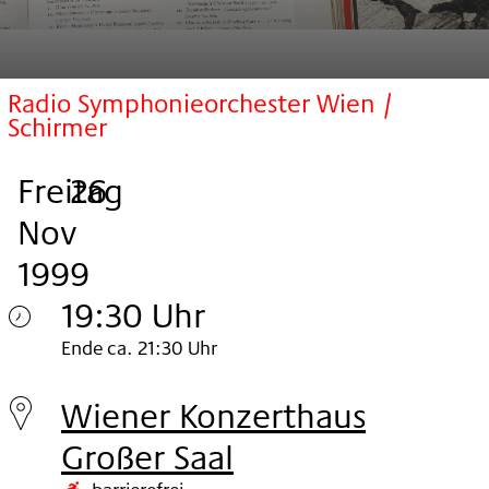
Radio Symphonieorchester Wien /
Schirmer
Freitag
,
.
.
26
Nov
1999
19:30 Uhr
Freitag
Ende ca. 21:30 Uhr
26.
Wiener Konzerthaus
Nov
Großer Saal
1999
barrierefrei