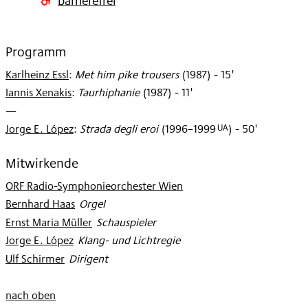
Programm
Karlheinz Essl
:
Met him pike trousers
(
1987
)
- 15'
Iannis Xenakis
:
Taurhiphanie
(
1987
)
- 11'
—
UA
Jorge E. López
:
Strada degli eroi
(
1996–1999
)
- 50'
Mitwirkende
ORF Radio-Symphonieorchester Wien
Bernhard Haas
:
Orgel
Ernst Maria Müller
:
Schauspieler
Jorge E. López
:
Klang- und Lichtregie
Ulf Schirmer
:
Dirigent
nach oben