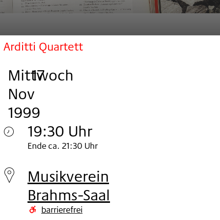
Arditti Quartett
Mittwoch
,
.
.
17
Nov
1999
19:30 Uhr
Mittwoch
Ende ca. 21:30 Uhr
17.
Musikverein
Nov
Brahms-Saal
1999
barrierefrei