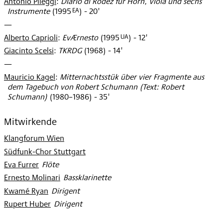
Antonio Pileggi
:
Diario di Rodez für Horn, Viola und sechs
EA
Instrumente
(
1995
)
- 20'
—
UA
Alberto Caprioli
:
EvÆrnesto
(
1995
)
- 12'
Giacinto Scelsi
:
TKRDG
(
1968
)
- 14'
—
Mauricio Kagel
:
Mitternachtsstük über vier Fragmente aus
dem Tagebuch von Robert Schumann (Text: Robert
Schumann)
(
1980–1986
)
- 35'
Mitwirkende
Klangforum Wien
Südfunk-Chor Stuttgart
Eva Furrer
:
Flöte
Ernesto Molinari
:
Bassklarinette
Kwamé Ryan
:
Dirigent
Rupert Huber
:
Dirigent