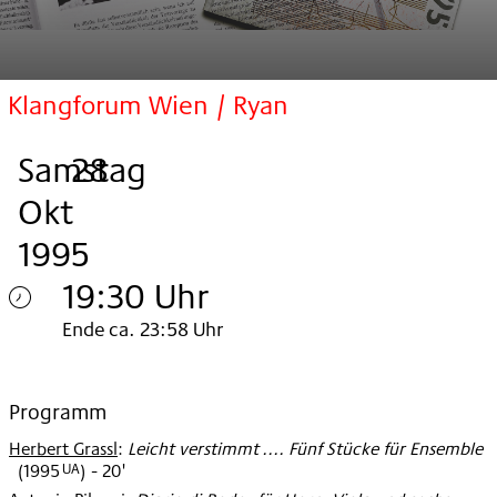
Klangforum Wien / Ryan
Samstag
,
.
.
28
Okt
1995
19:30 Uhr
Samstag
Ende ca. 23:58 Uhr
28.
Okt
Programm
Herbert Grassl
:
Leicht verstimmt .... Fünf Stücke für Ensemble
1995
UA
(
1995
)
- 20'