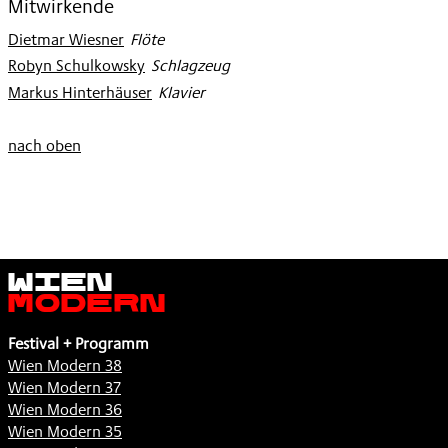
Mitwirkende
Dietmar Wiesner
:
Flöte
Robyn Schulkowsky
:
Schlagzeug
Markus Hinterhäuser
:
Klavier
nach oben
Wien
Modern
Festival + Programm
Wien Modern 38
Wien Modern 37
Wien Modern 36
Wien Modern 35