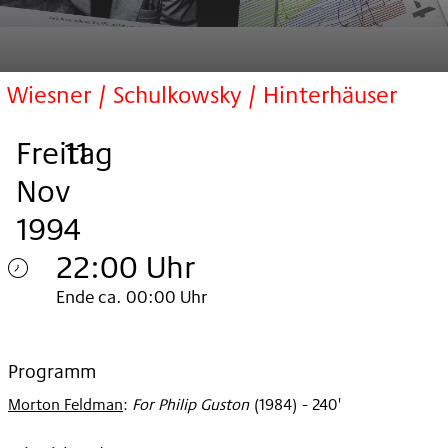
Wiesner / Schulkowsky / Hinterhäuser
Freitag
,
.
.
11
Nov
1994
22:00 Uhr
Freitag
Ende ca. 00:00 Uhr
11.
Nov
Programm
Morton Feldman
:
For Philip Guston
(
1984
)
- 240'
1994