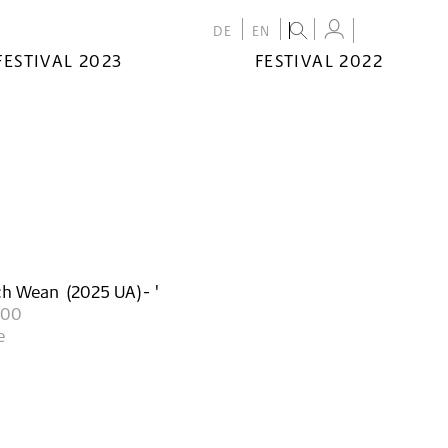
DE
EN
FESTIVAL 2023
FESTIVAL 2022
:
ch Wean
(
2025
UA
)
- '
:00
e