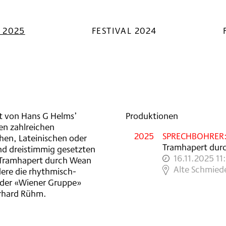
urch Wean
L 2025
FESTIVAL 2024
it von Hans G Helms’
Produktionen
en zahlreichen
2025
SPRECHBOHRER
hen, Lateinischen oder
Tramhapert dur
nd dreistimmig gesetzten
16.11.2025 11
, Tramhapert durch Wean
,
Alte Schmied
ere die rhythmisch-
 der «Wiener Gruppe»
rhard Rühm.