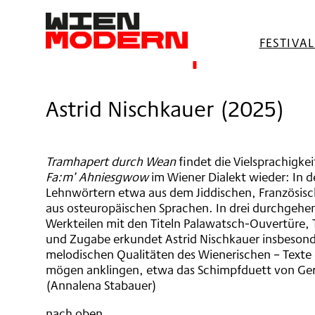
springen
Tramhapert d
FESTIVA
Astrid Nischkauer
(
2025
)
Tramhapert durch Wean
findet die Vielsprachigke
Fa:m’ Ahniesgwow
im Wiener Dialekt wieder: In d
Lehnwörtern etwa aus dem Jiddischen, Französisc
aus osteuropäischen Sprachen. In drei durchgehe
Werkteilen mit den Titeln Palawatsch-Ouvertüre
und Zugabe erkundet Astrid Nischkauer insbesond
melodischen Qualitäten des Wienerischen – Texte
mögen anklingen, etwa das Schimpfduett von Ge
(Annalena Stabauer)
nach oben