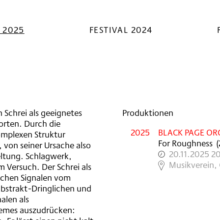
s
L 2025
FESTIVAL 2024
n Schrei als geeignetes
Produktionen
orten. Durch die
2025
BLACK PAGE OR
omplexen Struktur
For Roughness
(
von seiner Ursache also
20.11.2025 2
Geltung. Schlagwerk,
,
Musikverein, 
m Versuch. Der Schrei als
ischen Signalen vom
Abstrakt-Dringlichen und
alen als
tremes auszudrücken: