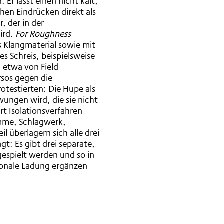
Er lässt einen nicht kalt,
hen Eindrücken direkt als
, der in der
ird.
For Roughness
s Klangmaterial sowie mit
 Schreis, beispielsweise
 etwa von Field
sos gegen die
otestierten: Die Hupe als
wungen wird, die sie nicht
rt Isolationsverfahren
timme, Schlagwerk,
il überlagern sich alle drei
t: Es gibt drei separate,
 gespielt werden und so in
ionale Ladung ergänzen