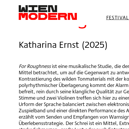
springen
For Roughnes
FESTIVA
Katharina Ernst
(
2025
)
For Roughness
ist eine musikalische Studie, die de
Mittel betrachtet, um auf die Gegenwart zu antw
Kontrastierung des wilden Tonmaterials mit der k
polyrhythmischer Überlagerung kommt der Alarm, 
befreit, rein durch seine klangliche Qualität zur 
Stimme und zwei Violinen treffen sich hier zu eine
Urform der Sprache balanciert zwischen elektron
Zuspielband und einer direkten Performance des 
erzählt vom Senden und Empfangen von Warnsign
Überlebensstrategie. Der Schrei ist ein Mittel, Ex