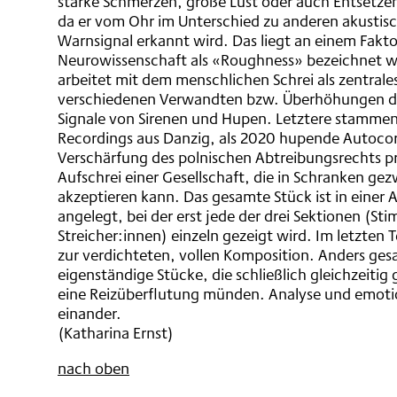
starke Schmerzen, große Lust oder auch Entsetzen. 
da er vom Ohr im Unterschied zu anderen akustisc
Warnsignal erkannt wird. Das liegt an einem Faktor
Neurowissenschaft als «Roughness» bezeichnet w
arbeitet mit dem menschlichen Schrei als zentrale
verschiedenen Verwandten bzw. Überhöhungen des
Signale von Sirenen und Hupen. Letztere stammen
Recordings aus Danzig, als 2020 hupende Autocor
Verschärfung des polnischen Abtreibungsrechts pr
Aufschrei einer Gesellschaft, die in Schranken gez
akzeptieren kann. Das gesamte Stück ist in einer A
angelegt, bei der erst jede der drei Sektionen (S
Streicher:innen) einzeln gezeigt wird. Im letzten Te
zur verdichteten, vollen Komposition. Anders gesag
eigenständige Stücke, die schließlich gleichzeitig
eine Reizüberflutung münden. Analyse und emot
einander.
(Katharina Ernst)
nach oben