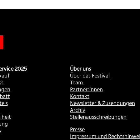
n
ervice 2025
Über uns
kauf
Über das Festival
ss
Team
ngen
Partner:innen
batt
Kontakt
tels
Newsletter & Zusendungen
Archiv
iheit
Stellenausschreibungen
ung
Presse
s
Impressum und Rechtshinwei