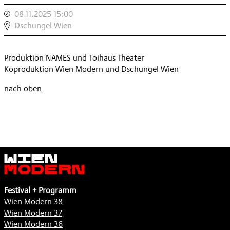
WIEN
NAMES:
,
08.11.2025 15:00
,
MODERN
KLINGENDE
DSCHUNGEL
Dschungel Wien
|
DINGE
WIEN
NAMES:
,
MODERN
KLINGENDE
Produktion NAMES und Toihaus Theater
|
DINGE
Koproduktion Wien Modern und Dschungel Wien
NAMES:
,
KLINGENDE
nach oben
DINGE
,
Wien
Modern
Festival + Programm
Wien Modern 38
Wien Modern 37
Wien Modern 36