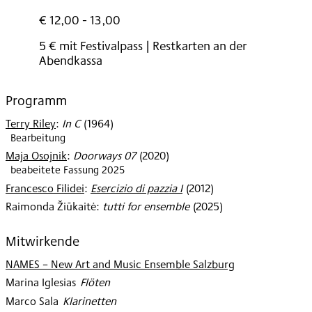
2025
€ 12,00 - 13,00
5 € mit Festivalpass | Restkarten an der
Abendkassa
Programm
Terry Riley
:
In C
(
1964
)
Bearbeitung
Maja Osojnik
:
Doorways 07
(
2020
)
beabeitete Fassung 2025
Francesco Filidei
:
Esercizio di pazzia I
(
2012
)
Raimonda Žiūkaitė
:
tutti for ensemble
(
2025
)
Mitwirkende
NAMES – New Art and Music Ensemble Salzburg
Marina Iglesias
:
Flöten
Marco Sala
:
Klarinetten