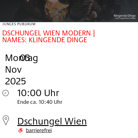
Klingende Dinge
Foto:
Siegrid Cain/Toihaus
JUNGES PUBLIKUM
DSCHUNGEL WIEN MODERN |
NAMES: KLINGENDE DINGE
Montag
,
.
.
03
Nov
2025
10:00 Uhr
Montag
Ende ca. 10:40 Uhr
03.
Dschungel Wien
Nov
barrierefrei