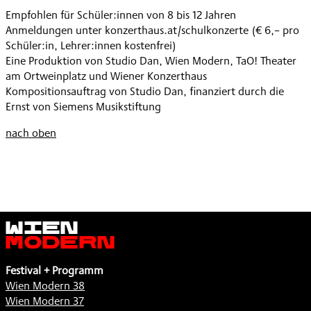
ES
,
Empfohlen für Schüler:innen von 8 bis 12 Jahren
IST
Anmeldungen unter konzerthaus.at/schulkonzerte (€ 6,– pro
ZEIT
Schüler:in, Lehrer:innen kostenfrei)
SCHULKONZERT
Eine Produktion von Studio Dan, Wien Modern, TaO! Theater
,
am Ortweinplatz und Wiener Konzerthaus
Kompositionsauftrag von Studio Dan, finanziert durch die
Ernst von Siemens Musikstiftung
nach oben
Wien
Modern
Festival + Programm
Wien Modern 38
Wien Modern 37