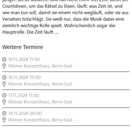
Countdown, um das Rätsel zu lösen, läuft: was Zeit ist, und
wie man tun soll, damit sie einem nicht wegläuft, oder sie aus
Versehen totschlägt. Sie weiß nur, dass die Musik dabei eine
ziemlich wichtige Rolle spielt. Wahrscheinlich sogar die
Hauptrolle. Die Zeit läuft …
Weitere Termine
16.11.2024 11:00
,
OXANA
Wiener Konzerthaus, Berio-Saal
OMELCHUK:
16.11.2024 15:00
,
ES
OXANA
Wiener Konzerthaus, Berio-Saal
IST
OMELCHUK:
ZEIT
17.11.2024 11:00
,
ES
,
OXANA
Wiener Konzerthaus, Berio-Saal
IST
OMELCHUK:
ZEIT
18.11.2024 09:00
,
ES
,
OXANA
Wiener Konzerthaus, Berio-Saal
IST
OMELCHUK:
ZEIT