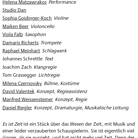
Helena Matzawrakos
:
Performance
Studio Dan
Sophia Goidinger-Koch
:
Violine
Maiken Beer
:
Violoncello
Viola Falb
:
Saxophon
Damaris Richerts
:
Trompete
Raphael Meinhart
:
Schlagwerk
Johannes Schrettle
:
Text
Joachim Zach
:
Klangregie
Tom Grassegger
:
Lichtregie
Milena Czernovsky
:
Bühne, Kostüme
David Valentek
:
Konzept, Regieassistenz
Manfred Weissensteiner
:
Konzept, Regie
Daniel Riegler
:
Konzept, Dramaturgie, Musikalische Leitung
Es ist Zeit
ist ein Stück über das Wesen der Zeit, mit Musik und
einer leider verzauberten Schauspielerin. Sie ist eigentlich viel
jünger, als sie aussieht, und hat nicht mehr viel Zeit. Denn der