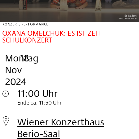
Es ist Zeit
Foto:
Clemens Nestroy
KONZERT, PERFORMANCE
OXANA OMELCHUK: ES IST ZEIT
SCHULKONZERT
Montag
,
.
.
18
Nov
2024
11:00 Uhr
Montag
Ende ca. 11:50 Uhr
18.
Wiener Konzerthaus
Nov
Berio-Saal