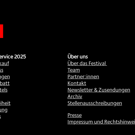
n
ervice 2025
Über uns
kauf
Über das Festival
ss
Team
ngen
Partner:innen
batt
Kontakt
tels
Newsletter & Zusendungen
Archiv
iheit
Stellenausschreibungen
ung
Presse
s
Impressum und Rechtshinwei