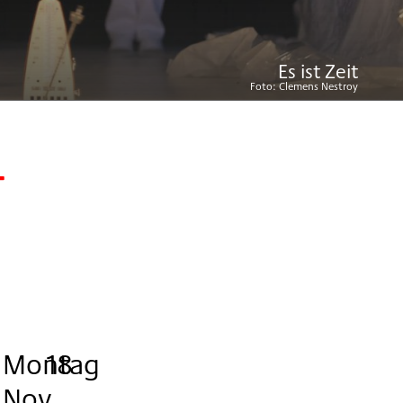
Es ist Zeit
Foto:
Clemens Nestroy
T
Montag
,
.
.
18
Nov