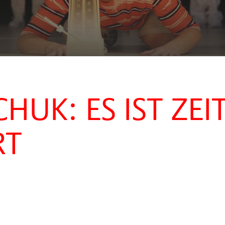
UK: ES IST ZEI
RT