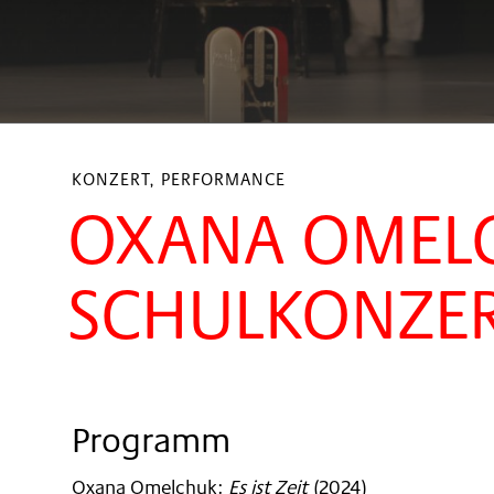
KONZERT, PERFORMANCE
OXANA OMELCH
SCHULKONZE
Programm
Oxana Omelchuk
:
Es ist Zeit
(
2024
)