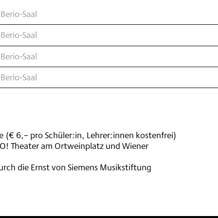
Berio-Saal
Berio-Saal
Berio-Saal
Berio-Saal
€ 6,– pro Schüler:in, Lehrer:innen kostenfrei)
aO! Theater am Ortweinplatz und Wiener
urch die Ernst von Siemens Musikstiftung