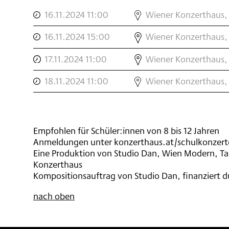
,
OXANA
16.11.2024 11:00
Wiener Konzerthaus, 
OMELCHUK:
,
OXANA
ES
16.11.2024 15:00
Wiener Konzerthaus, 
OMELCHUK:
IST
,
OXANA
ES
ZEIT
17.11.2024 11:00
Wiener Konzerthaus, 
OMELCHUK:
IST
,
,
OXANA
ES
ZEIT
18.11.2024 11:00
Wiener Konzerthaus, 
OMELCHUK:
IST
,
ES
ZEIT
IST
,
ZEIT
Empfohlen für Schüler:innen von 8 bis 12 Jahren
SCHULKONZERT
Anmeldungen unter konzerthaus.at/schulkonzerte (
,
Eine Produktion von Studio Dan, Wien Modern, T
Konzerthaus
Kompositionsauftrag von Studio Dan, finanziert d
nach oben