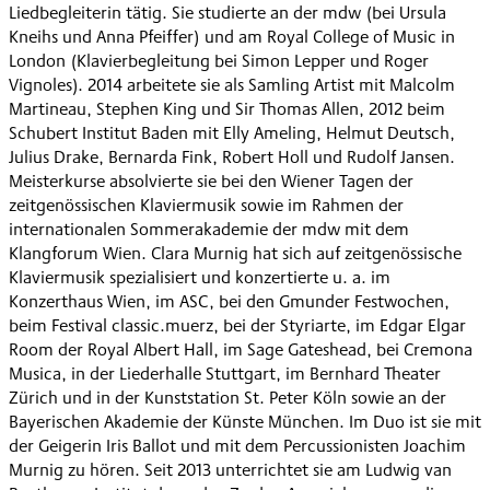
Liedbegleiterin tätig. Sie studierte an der mdw (bei Ursula
Kneihs und Anna Pfeiffer) und am Royal College of Music in
London (Klavierbegleitung bei Simon Lepper und Roger
Vignoles). 2014 arbeitete sie als Samling Artist mit Malcolm
Martineau, Stephen King und Sir Thomas Allen, 2012 beim
Schubert Institut Baden mit Elly Ameling, Helmut Deutsch,
Julius Drake, Bernarda Fink, Robert Holl und Rudolf Jansen.
Meisterkurse absolvierte sie bei den Wiener Tagen der
zeitgenössischen Klaviermusik sowie im Rahmen der
internationalen Sommerakademie der mdw mit dem
Klangforum Wien. Clara Murnig hat sich auf zeitgenössische
Klaviermusik spezialisiert und konzertierte u. a. im
Konzerthaus Wien, im ASC, bei den Gmunder Festwochen,
beim Festival classic.muerz, bei der Styriarte, im Edgar Elgar
Room der Royal Albert Hall, im Sage Gateshead, bei Cremona
Musica, in der Liederhalle Stuttgart, im Bernhard Theater
Zürich und in der Kunststation St. Peter Köln sowie an der
Bayerischen Akademie der Künste München. Im Duo ist sie mit
der Geigerin Iris Ballot und mit dem Percussionisten Joachim
Murnig zu hören. Seit 2013 unterrichtet sie am Ludwig van