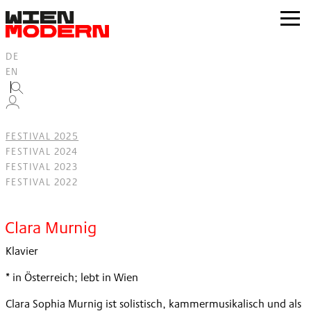
Inhalt
springen
zur
Navig
DE
EN
FESTIVAL 2025
FESTIVAL 2024
FESTIVAL 2023
FESTIVAL 2022
Filter
Clara Murnig
Klavier
* in Österreich; lebt in Wien
Clara Sophia Murnig ist solistisch, kammermusikalisch und als