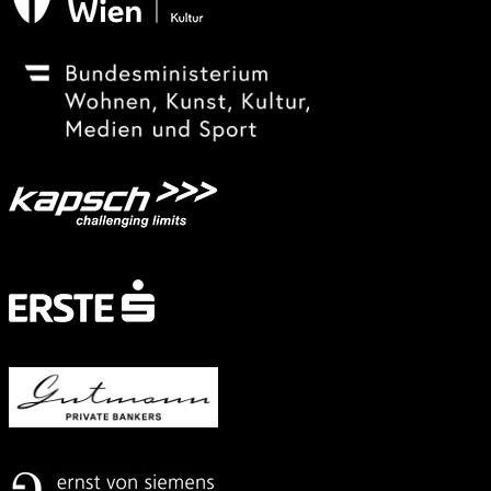
Festivalsponsor
Mit
freundlicher