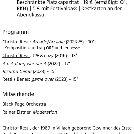
Beschränkte Platzkapazität | 19 € (ermäßigt: Ö1,
RKH) | 5 € mit Festivalpass | Restkarten an der
Abendkassa
Programm
UA
Christof Ressi
:
Arcade/Arcadia
(
2023
)
- 10'
Kompositionsauftrag ORF und Jeunesse
Christof Ressi
:
GIF Frenzy
(
2016
)
- 13'
Am Anfang war das A
(
2022
)
- 17'
Rizumu Gemu
(
2023
)
- 15'
Ressi / Benes
:
game over
(
2023
)
- 15'
Mitwirkende
Black Page Orchestra
Rainer Elstner
:
Moderation
Christof Ressi, der 1989 in Villach geborene Gewinner des Erste