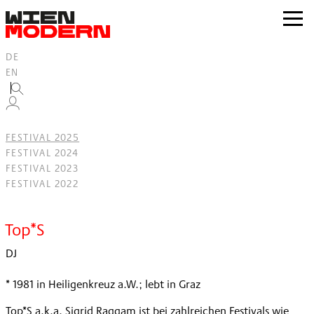
Inhalt
springen
zur
Navig
DE
EN
FESTIVAL 2025
FESTIVAL 2024
FESTIVAL 2023
FESTIVAL 2022
Filter
Top*S
DJ
* 1981 in Heiligenkreuz a.W.; lebt in Graz
Top*S a.k.a. Sigrid Raggam ist bei zahlreichen Festivals wie