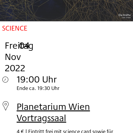
Die Kräfte
Foto:
sirene
SCIENCE
Freitag
,
.
.
04
Nov
2022
19:00 Uhr
Freitag
Ende ca. 19:30 Uhr
04.
Planetarium Wien
Nov
Vortragssaal
2022
4 € | Eintritt frei mit science card sowie für