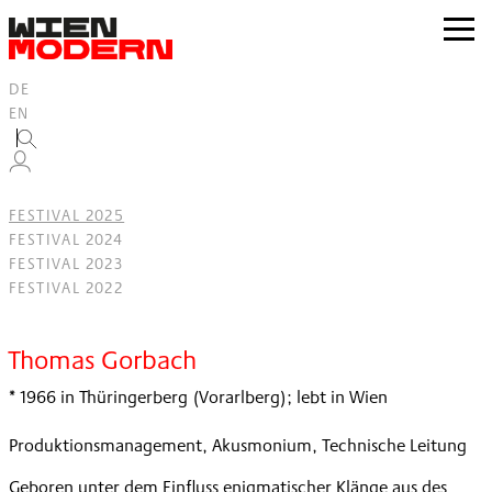
Inhalt
springen
zur
Navig
DE
EN
FESTIVAL 2025
FESTIVAL 2024
FESTIVAL 2023
FESTIVAL 2022
Filter
Thomas Gorbach
* 1966 in Thüringerberg (Vorarlberg); lebt in Wien
Produktionsmanagement, Akusmonium, Technische Leitung
Geboren unter dem Einfluss enigmatischer Klänge aus des