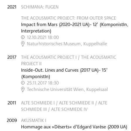
2021
SCHIMANA: FUGEN
THE ACOUSMATIC PROJECT: FROM OUTER SPACE
Impact from Mars
(
2020–2021
UA
)
- 12'
(KomponistIn,
Interpretation)
12.10.2021 18:00
,
Naturhistorisches Museum, Kuppelhalle
2017
THE ACOUSMATIC PROJECT I / THE ACOUSMATIC
PROJECT II
Inside-Out. Lines and Curves
(
2017
UA
)
- 15'
(KomponistIn)
25.11.2017 18:30
,
Technische Universität Wien, Kuppelsaal
2011
ALTE SCHMIEDE I / ALTE SCHMIEDE II / ALTE
SCHMIEDE III / ALTE SCHMIEDE IV
2009
AKUSMATIK I
Hommage aux »Déserts« d'Edgard Varèse
(
2009
UA
)