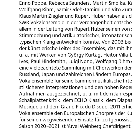
Enno Poppe, Rebecca Saunders, Martin Smolka, K
Wolfgang Rihm, Samir Odeh-Tamimi und Vito Zura
Klaus Martin Ziegler und Rupert Huber haben als 
SWR Vokalensemble in der Vergangenheit entsche
allem in der Leitung von Rupert Huber seinen von 
Stimmgebung und artikulatorischer, intonatorisch
typischen Klang entwickeln konnte. Von 2003 bi
der künstlerische Leiter des Ensembles, das mit i
u. a. mit Werken von György Kurtág, Heitor Villa-L
Ives, Paul Hindemith, Luigi Nono, Wolfgang Rihm 
eine vielbeachtete Sammlung mit Chorwerken de
Russland, Japan und zahlreichen Ländern Europas
Vokalensemble für seine kammermusikalische Inter
stilsicheren Interpretationen und den hohen Reper
Aufnahmen ausgezeichnet, u. a. mit dem Jahrespr
Schallplattenkritik, dem ECHO Klassik, dem Diapa
Musique und dem Grand Prix du Disque. 2011 erhi
Vokalensemble den Europäischen Chorpreis der Ku
für seinen wegweisenden Einsatz für zeitgenössisc
Saison 2020–2021 ist Yuval Weinberg Chefdirigen