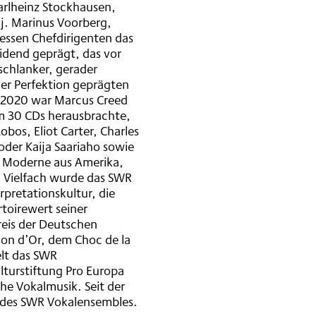
arlheinz Stockhausen,
j. Marinus Voorberg,
dessen Chefdirigenten das
idend geprägt, das vor
schlanker, gerader
er Perfektion geprägten
s 2020 war Marcus Creed
hm 30 CDs herausbrachte,
obos, Eliot Carter, Charles
oder Kaija Saariaho sowie
r Moderne aus Amerika,
. Vielfach wurde das SWR
pretationskultur, die
toirewert seiner
eis der Deutschen
son d’Or, dem Choc de la
elt das SWR
lturstiftung Pro Europa
he Vokalmusik. Seit der
t des SWR Vokalensembles.