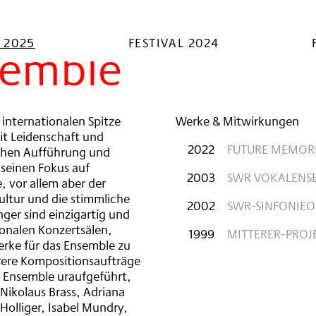
L 2025
FESTIVAL 2024
semble
 internationalen Spitze
Werke & Mitwirkungen
it Leidenschaft und
2022
FUTURE MEMOR
chen Aufführung und
seinen Fokus auf
2003
SWR VOKALENSE
 vor allem aber der
ultur und die stimmliche
2002
SWR-SINFONIEO
nger sind einzigartig und
ionalen Konzertsälen,
1999
MITTERER-PROJ
rke für das Ensemble zu
hrere Kompositionsaufträge
s Ensemble uraufgeführt,
ikolaus Brass, Adriana
Holliger, Isabel Mundry,