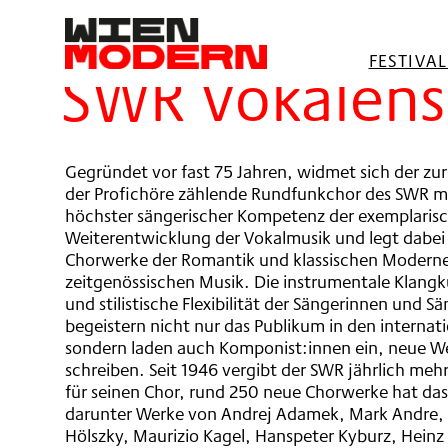
springen
Filter
FESTIVA
SWR Vokalen
Gegründet vor fast 75 Jahren, widmet sich der zur
der Profichöre zählende Rundfunkchor des SWR m
höchster sängerischer Kompetenz der exemplaris
Weiterentwicklung der Vokalmusik und legt dabei 
Chorwerke der Romantik und klassischen Moderne,
zeitgenössischen Musik. Die instrumentale Klangk
und stilistische Flexibilität der Sängerinnen und Sä
begeistern nicht nur das Publikum in den internat
sondern laden auch Komponist:innen ein, neue We
schreiben. Seit 1946 vergibt der SWR jährlich me
für seinen Chor, rund 250 neue Chorwerke hat da
darunter Werke von Andrej Adamek, Mark Andre, N
Hölszky, Maurizio Kagel, Hanspeter Kyburz, Heinz 