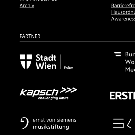
Archiv
Barrierefre
Hausordn
Awarenes
PARTNER
Subventionsgeber
Festivalsponsor
Mit
freundlicher
Unterstützung
von