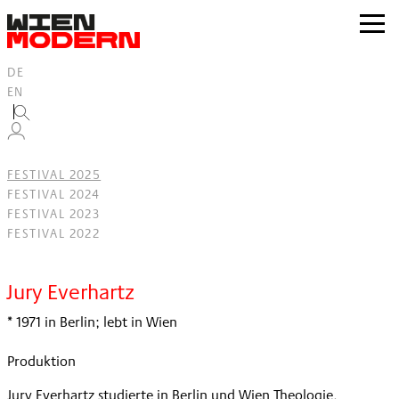
Inhalt
springen
zur
Navig
DE
EN
FESTIVAL 2025
FESTIVAL 2024
FESTIVAL 2023
FESTIVAL 2022
Filter
Jury Everhartz
* 1971 in Berlin; lebt in Wien
Produktion
Jury Everhartz studierte in Berlin und Wien Theologie,