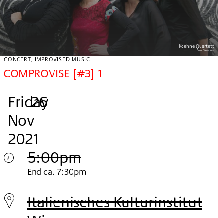
Koehne Quartett
Foto:
Skye Kiss
CONCERT, IMPROVISED MUSIC
COMPROVISE [#3] 1
Friday
,
.
.
26
Nov
2021
5:00pm
Friday
End ca. 7:30pm
26.
Italienisches Kulturinstitut
Nov