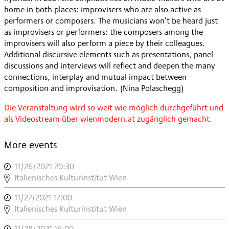
home in both places: improvisers who are also active as
performers or composers. The musicians won’t be heard just
as improvisers or performers: the composers among the
improvisers will also perform a piece by their colleagues.
Additional discursive elements such as presentations, panel
discussions and interviews will reflect and deepen the many
connections, interplay and mutual impact between
composition and improvisation. (Nina Polaschegg)
Die Veranstaltung wird so weit wie möglich durchgeführt und
als Videostream über wienmodern.at zugänglich gemacht.
More events
11/26/2021 20:30
,
COMPROVISE
Italienisches Kulturinstitut Wien
[#3]
11/27/2021 17:00
,
2
COMPROVISE
Italienisches Kulturinstitut Wien
,
[#3]
11/28/2021 16:00
,