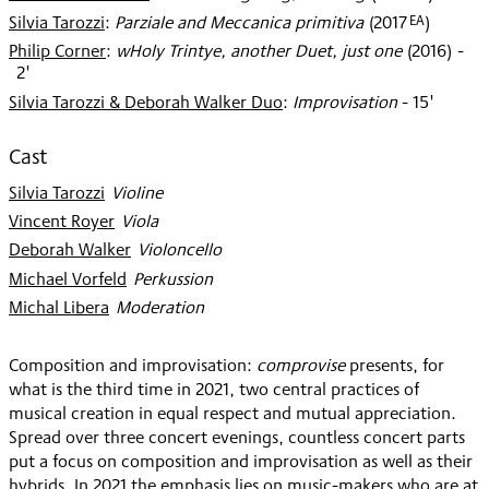
EA
Silvia Tarozzi
:
Parziale and Meccanica primitiva
(
2017
)
Philip Corner
:
wHoly Trintye, another Duet, just one
(
2016
)
-
2'
Silvia Tarozzi & Deborah Walker Duo
:
Improvisation
- 15'
Cast
Silvia Tarozzi
:
Violine
Vincent Royer
:
Viola
Deborah Walker
:
Violoncello
Michael Vorfeld
:
Perkussion
Michal Libera
:
Moderation
Composition and improvisation:
comprovise
presents, for
what is the third time in 2021, two central practices of
musical creation in equal respect and mutual appreciation.
Spread over three concert evenings, countless concert parts
put a focus on composition and improvisation as well as their
hybrids. In 2021 the emphasis lies on music-makers who are at