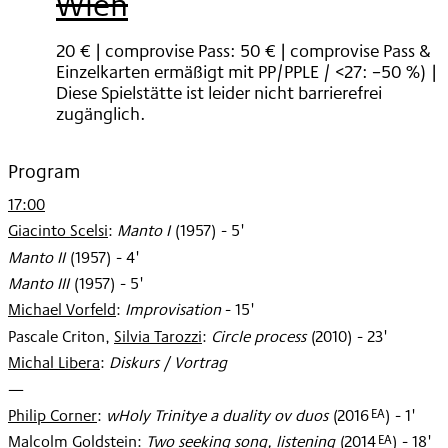
Wien
2021
20 € | comprovise Pass: 50 € | comprovise Pass &
Einzelkarten ermäßigt mit PP/PPLE / <27: –50 %) |
Diese Spielstätte ist leider nicht barrierefrei
zugänglich.
Program
17:00
Giacinto Scelsi
:
Manto I
(
1957
)
- 5'
Manto II
(
1957
)
- 4'
Manto III
(
1957
)
- 5'
Michael Vorfeld
:
Improvisation
- 15'
Pascale Criton
,
Silvia Tarozzi
:
Circle process
(
2010
)
- 23'
Michal Libera
:
Diskurs / Vortrag
—
EA
Philip Corner
:
wHoly Trinitye a duality ov duos
(
2016
)
- 1'
EA
Malcolm Goldstein
:
Two seeking song, listening
(
2014
)
- 18'