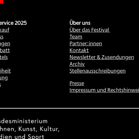
ervice 2025
Über uns
kauf
Über das Festival
ss
Team
ngen
Partner:innen
batt
Kontakt
tels
Newsletter & Zusendungen
Archiv
iheit
Stellenausschreibungen
ung
Presse
s
Impressum und Rechtshinwei