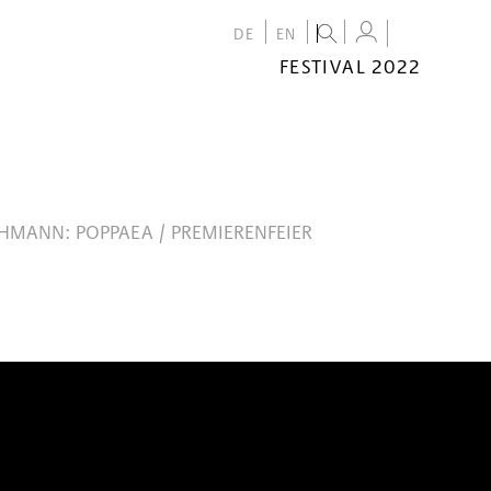
DE
EN
FESTIVAL 2022
FESTIVAL
2022
CALENDAR
VENUES
CHMANN: POPPAEA / PREMIERENFEIER