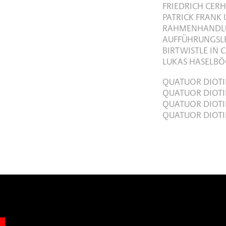
FRIEDRICH CER
PATRICK FRANK 
RAHMENHANDLU
AUFFÜHRUNGSLE
BIRTWISTLE IN
LUKAS HASELBÖC
QUATUOR DIOTI
QUATUOR DIOTI
QUATUOR DIOTI
QUATUOR DIOTI
n