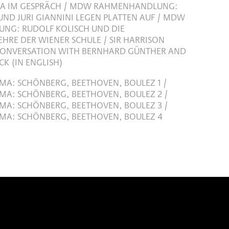
HA IM GESPRÄCH / MDW RAHMENHANDLUNG:
UND JURI GIANNINI LEGEN PLATTEN AUF / MDW
NG: RUDOLF KOLISCH UND DIE
HRE DER WIENER SCHULE / SIR HARRISON
 CONVERSATION WITH BERNHARD GÜNTHER AND
K (IN ENGLISH)
MA: SCHÖNBERG, BEETHOVEN, BOULEZ 1 /
MA: SCHÖNBERG, BEETHOVEN, BOULEZ 2 /
MA: SCHÖNBERG, BEETHOVEN, BOULEZ 3 /
MA: SCHÖNBERG, BEETHOVEN, BOULEZ 4