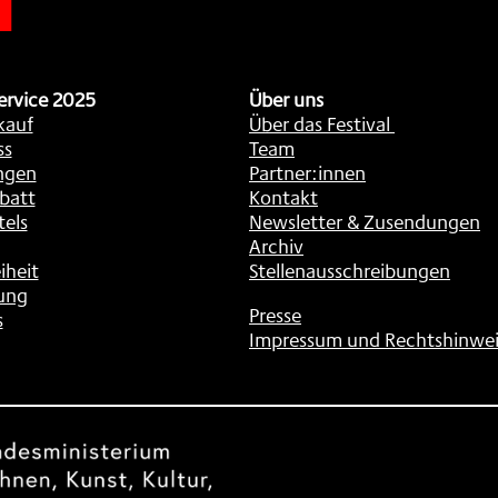
ervice 2025
Über uns
kauf
Über das Festival
ss
Team
ngen
Partner:innen
batt
Kontakt
tels
Newsletter & Zusendungen
Archiv
iheit
Stellenausschreibungen
ung
Presse
s
Impressum und Rechtshinwei