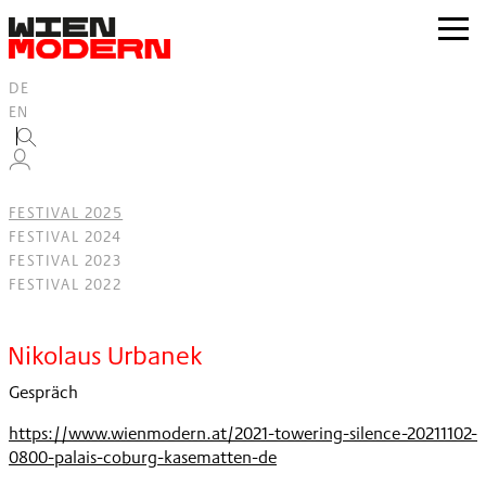
Inhalt
springen
zur
Navig
DE
EN
FESTIVAL 2025
FESTIVAL 2024
FESTIVAL 2023
FESTIVAL 2022
Filter
Nikolaus Urbanek
Gespräch
https://www.wienmodern.at/2021-towering-silence-20211102-
0800-palais-coburg-kasematten-de