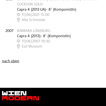
CUCKSON SOLO
Capra 4
(
2013
UA
)
- 8'
(KomponistIn)
11/06/2021 15:00
,
Alte Schmiede
2007
BARBARA LÜNEBURG
Capra 4
(
2013
)
- 8'
(KomponistIn)
11/06/2007 19:30
,
Essl Museum
nach oben
Wien
Modern