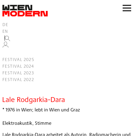
Inhalt
springen
zur
Navig
DE
EN
FESTIVAL 2025
FESTIVAL 2024
FESTIVAL 2023
FESTIVAL 2022
Filter
Lale Rodgarkia-Dara
* 1976 in Wien; lebt in Wien und Graz
Elektroakustik, Stimme
Lale Rodgarkia-Dara arbeitet als Autorin, Radiomacherin und