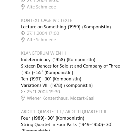
27.11.2004 19:00
,
Alte Schmiede
KONTEXT CAGE IV : TEXTE I
Lecture on Something
(
1959
)
(KomponistIn)
27.11.2004 17:00
,
Alte Schmiede
KLANGFORUM WIEN III
Indeterminacy
(
1958
)
(KomponistIn)
Sixteen Dances for Soloist and Company of Three
(
1951
)
- 55'
(KomponistIn)
Ten
(
1991
)
- 30'
(KomponistIn)
Variations VIII
(
1978
)
(KomponistIn)
25.11.2004 19:30
,
Wiener Konzerthaus, Mozart-Saal
ARDITTI QUARTETT I / ARDITTI QUARTETT II
Four
(
1989
)
- 30'
(KomponistIn)
String Quartet in Four Parts
(
1949–1950
)
- 30'
(KomponistIn)