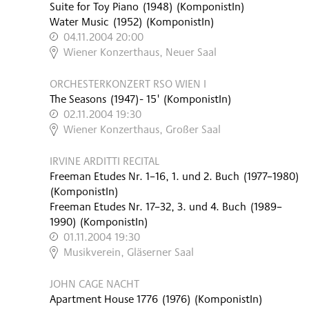
Suite for Toy Piano
(
1948
)
(KomponistIn)
Water Music
(
1952
)
(KomponistIn)
04.11.2004 20:00
,
Wiener Konzerthaus, Neuer Saal
ORCHESTERKONZERT RSO WIEN I
The Seasons
(
1947
)
- 15'
(KomponistIn)
02.11.2004 19:30
,
Wiener Konzerthaus, Großer Saal
IRVINE ARDITTI RECITAL
Freeman Etudes Nr. 1–16, 1. und 2. Buch
(
1977–1980
)
(KomponistIn)
Freeman Etudes Nr. 17–32, 3. und 4. Buch
(
1989–
1990
)
(KomponistIn)
01.11.2004 19:30
,
Musikverein, Gläserner Saal
JOHN CAGE NACHT
Apartment House 1776
(
1976
)
(KomponistIn)