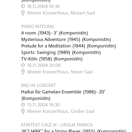
18.11.2004 19:30
,
Wiener Konzerthaus, Mozart-Saal
PIANO INTEGRAL
A room
(
1943
)
- 3'
(KomponistIn)
Mysterious Adventure
(
1945
)
(KomponistIn)
Prelude for a Meditation
(
1944
)
(KomponistIn)
Sports: Swinging
(
1989
)
(KomponistIn)
TV-Köln
(
1958
)
(KomponistIn)
16.11.2004 20:00
,
Wiener Konzerthaus, Neuer Saal
BALI IN CONCERT
Haikai für Gamelan-Ensemble
(
1986
)
- 20'
(KomponistIn)
15.11.2004 19:30
,
Wiener Konzerthaus, Großer Saal
KONTEXT CAGE III : LINGUA FRANCA
26'1.1499'' for a String Player
(
1955
)
(KomponistIn)