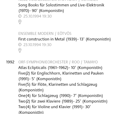
Song Books für Solostimmen und Live-Elektronik
(
1970
)
- 90'
(KomponistIn)
25.10.1994 19:30
,
ENSEMBLE MODERN / EÖTVÖS
First construction in Metal
(
1939
)
- 13'
(KomponistIn)
23.10.1994 19:30
,
1992
ORF-SYMPHONIEORCHESTER / ROO / TAMAYO
Atlas Eclipticalis
(
1961–1962
)
- 10'
(KomponistIn)
Five(2) für Englischhorn, Klarinetten und Pauken
(
1991
)
- 5'
(KomponistIn)
Five(5) für Flöte, Klarinetten und Schlagzeug
(KomponistIn)
One(4) für Schlagzeug
(
1990
)
- 7'
(KomponistIn)
Two(2) für zwei Klaviere
(
1989
)
- 25'
(KomponistIn)
Two(4) für Violine und Klavier
(
1991
)
- 30'
(KomponistIn)