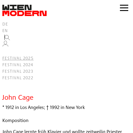
Inhalt
springen
zur
Navig
DE
EN
FESTIVAL 2025
FESTIVAL 2024
FESTIVAL 2023
FESTIVAL 2022
Filter
John Cage
* 1912 in Los Angeles; † 1992 in New York
Komposition
John Cage lernte früh Klavier und wollte zeitweilig Priester