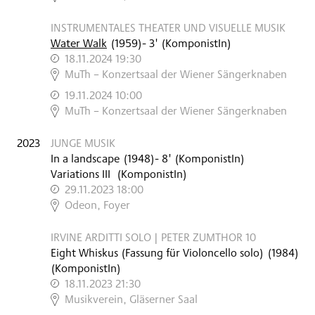
INSTRUMENTALES THEATER UND VISUELLE MUSIK
Water Walk
(
1959
)
- 3'
(KomponistIn)
18.11.2024 19:30
,
MuTh – Konzertsaal der Wiener Sängerknaben
19.11.2024 10:00
,
MuTh – Konzertsaal der Wiener Sängerknaben
2023
JUNGE MUSIK
In a landscape
(
1948
)
- 8'
(KomponistIn)
Variations III
(KomponistIn)
29.11.2023 18:00
,
Odeon, Foyer
IRVINE ARDITTI SOLO | PETER ZUMTHOR 10
Eight Whiskus (Fassung für Violoncello solo)
(
1984
)
(KomponistIn)
18.11.2023 21:30
,
Musikverein, Gläserner Saal