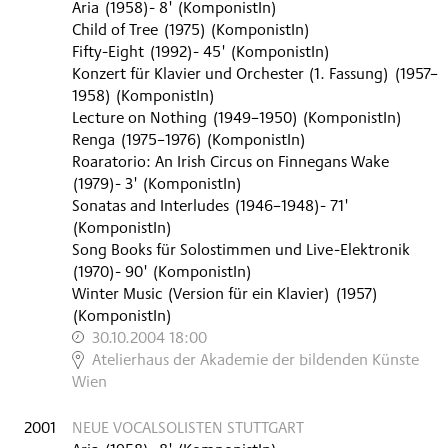
Aria
(
1958
)
- 8'
(KomponistIn)
Child of Tree
(
1975
)
(KomponistIn)
Fifty-Eight
(
1992
)
- 45'
(KomponistIn)
Konzert für Klavier und Orchester (1. Fassung)
(
1957–
1958
)
(KomponistIn)
Lecture on Nothing
(
1949–1950
)
(KomponistIn)
Renga
(
1975–1976
)
(KomponistIn)
Roaratorio: An Irish Circus on Finnegans Wake
(
1979
)
- 3'
(KomponistIn)
Sonatas and Interludes
(
1946–1948
)
- 71'
(KomponistIn)
Song Books für Solostimmen und Live-Elektronik
(
1970
)
- 90'
(KomponistIn)
Winter Music (Version für ein Klavier)
(
1957
)
(KomponistIn)
30.10.2004 18:00
,
Atelierhaus der Akademie der bildenden Künste
Wien
2001
NEUE VOCALSOLISTEN STUTTGART