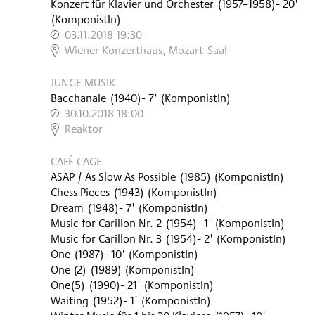
Konzert für Klavier und Orchester
(
1957–1958
)
- 20'
(KomponistIn)
03.11.2018 19:30
,
Wiener Konzerthaus, Mozart-Saal
JUNGE MUSIK
Bacchanale
(
1940
)
- 7'
(KomponistIn)
30.10.2018 18:00
,
Reaktor
CAFÉ CAGE
ASAP / As Slow As Possible
(
1985
)
(KomponistIn)
Chess Pieces
(
1943
)
(KomponistIn)
Dream
(
1948
)
- 7'
(KomponistIn)
Music for Carillon Nr. 2
(
1954
)
- 1'
(KomponistIn)
Music for Carillon Nr. 3
(
1954
)
- 2'
(KomponistIn)
One
(
1987
)
- 10'
(KomponistIn)
One (2)
(
1989
)
(KomponistIn)
One(5)
(
1990
)
- 21'
(KomponistIn)
Waiting
(
1952
)
- 1'
(KomponistIn)