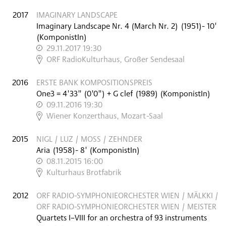
2017
IMAGINARY LANDSCAPE
Imaginary Landscape Nr. 4 (March Nr. 2)
(
1951
)
- 10'
(KomponistIn)
29.11.2017 19:30
,
ORF RadioKulturhaus, Großer Sendesaal
2016
ERSTE BANK KOMPOSITIONSPREIS
One3 = 4'33" (0'0") + G clef
(
1989
)
(KomponistIn)
09.11.2016 19:30
,
Wiener Konzerthaus, Mozart-Saal
2015
NIGL / LUZ / MOSS / ZEHNDER
Aria
(
1958
)
- 8'
(KomponistIn)
08.11.2015 16:00
,
Kulturhaus Brotfabrik
2012
ORF RADIO-SYMPHONIEORCHESTER WIEN / MÄLKKI /
ORF RADIO-SYMPHONIEORCHESTER WIEN / MEISTER
Quartets I–VIII for an orchestra of 93 instruments