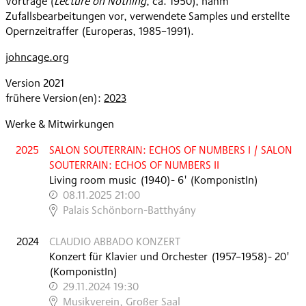
Vorträge (
Lecture on Nothing
, ca. 1950), nahm
Zufallsbearbeitungen vor, verwendete Samples und erstellte
Opernzeitraffer (Europeras, 1985–1991).
johncage.org
Version 2021
frühere Version(en):
2023
Werke & Mitwirkungen
2025
SALON SOUTERRAIN: ECHOS OF NUMBERS I / SALON
SOUTERRAIN: ECHOS OF NUMBERS II
Living room music
(
1940
)
- 6'
(KomponistIn)
08.11.2025 21:00
,
Palais Schönborn-Batthyány
2024
CLAUDIO ABBADO KONZERT
Konzert für Klavier und Orchester
(
1957–1958
)
- 20'
(KomponistIn)
29.11.2024 19:30
,
Musikverein, Großer Saal