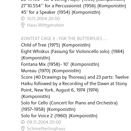
27'10.554'' for a Percussionist
(
1956
)
(KomponistIn)
45' for a Speaker
(
1954
)
(KomponistIn)
10.11.2004 20:00
,
Haus Wittgenstein
KONTEXT CAGE II : FOR THE BUTTERFLIES …
Child of Tree
(
1975
)
(KomponistIn)
Eight Whiskus (Fassung für Violoncello solo)
(
1984
)
(KomponistIn)
Fontana Mix
(
1958
)
- 10'
(KomponistIn)
Mureau
(
1970
)
(KomponistIn)
Score (40 Drawings by Thoreau) and 23 parts: Twelve
Haiku followed by a Recording of the Dawn at Stony
Point, New York, August 6, 1974
(
1974
)
(KomponistIn)
Solo for Cello (Concert for Piano and Orchestra)
(
1957–1958
)
(KomponistIn)
Solo for Voice 2
(
1960
)
(KomponistIn)
09.11.2004 20:00
,
Schmetterlinghaus