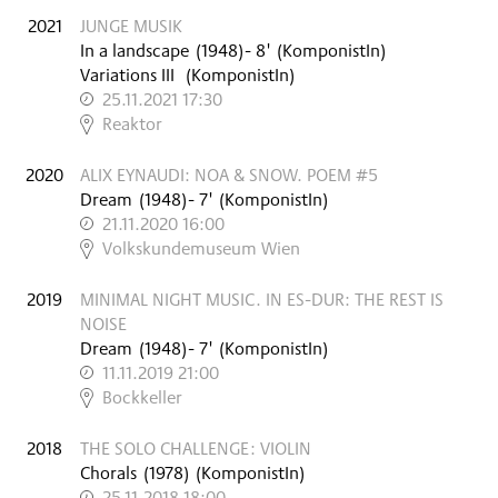
2021
JUNGE MUSIK
In a landscape
(
1948
)
- 8'
(KomponistIn)
Variations III
(KomponistIn)
25.11.2021 17:30
,
Reaktor
2020
ALIX EYNAUDI: NOA & SNOW. POEM #5
Dream
(
1948
)
- 7'
(KomponistIn)
21.11.2020 16:00
,
Volkskundemuseum Wien
2019
MINIMAL NIGHT MUSIC. IN ES-DUR: THE REST IS
NOISE
Dream
(
1948
)
- 7'
(KomponistIn)
11.11.2019 21:00
,
Bockkeller
2018
THE SOLO CHALLENGE: VIOLIN
Chorals
(
1978
)
(KomponistIn)
25.11.2018 18:00