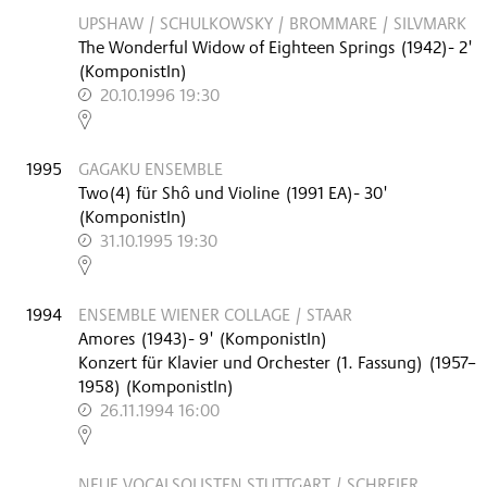
UPSHAW / SCHULKOWSKY / BROMMARE / SILVMARK
The Wonderful Widow of Eighteen Springs
(
1942
)
- 2'
(KomponistIn)
20.10.1996 19:30
,
1995
GAGAKU ENSEMBLE
Two(4) für Shô und Violine
(
1991
EA
)
- 30'
(KomponistIn)
31.10.1995 19:30
,
1994
ENSEMBLE WIENER COLLAGE / STAAR
Amores
(
1943
)
- 9'
(KomponistIn)
Konzert für Klavier und Orchester (1. Fassung)
(
1957–
1958
)
(KomponistIn)
26.11.1994 16:00
,
NEUE VOCALSOLISTEN STUTTGART / SCHREIER