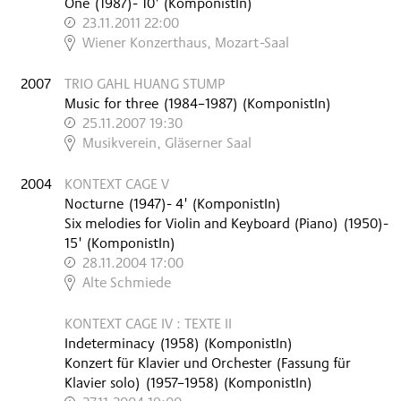
One
(
1987
)
- 10'
(KomponistIn)
23.11.2011 22:00
,
Wiener Konzerthaus, Mozart-Saal
2007
TRIO GAHL HUANG STUMP
Music for three
(
1984–1987
)
(KomponistIn)
25.11.2007 19:30
,
Musikverein, Gläserner Saal
2004
KONTEXT CAGE V
Nocturne
(
1947
)
- 4'
(KomponistIn)
Six melodies for Violin and Keyboard (Piano)
(
1950
)
-
15'
(KomponistIn)
28.11.2004 17:00
,
Alte Schmiede
KONTEXT CAGE IV : TEXTE II
Indeterminacy
(
1958
)
(KomponistIn)
Konzert für Klavier und Orchester (Fassung für
Klavier solo)
(
1957–1958
)
(KomponistIn)