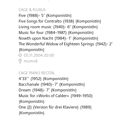
CAGE & FLUXUS
Five
(
1988
)
- 5'
(KomponistIn)
Five Songs for Contralto
(
1938
)
(KomponistIn)
Living room music
(
1940
)
- 6'
(KomponistIn)
Music for four
(
1984–1987
)
(KomponistIn)
Nowth upon Nacht
(
1984
)
- 1'
(KomponistIn)
The Wonderful Widow of Eighteen Springs
(
1942
)
- 2'
(KomponistIn)
05.11.2004 20:00
,
mumok
CAGE PIANO RECITAL
4'33''
(
1952
)
(KomponistIn)
Bacchanale
(
1940
)
- 7'
(KomponistIn)
Dream
(
1948
)
- 7'
(KomponistIn)
Music for »Works of Calder«
(
1949–1950
)
(KomponistIn)
One (2) (Version für drei Klaviere)
(
1989
)
(KomponistIn)