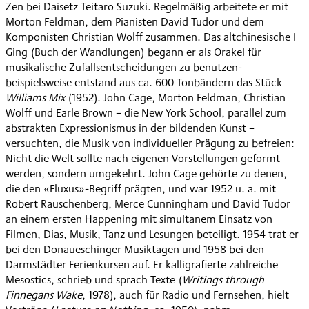
Zen bei Daisetz Teitaro Suzuki. Regelmäßig arbeitete er mit
Morton Feldman, dem Pianisten David Tudor und dem
Komponisten Christian Wolff zusammen. Das altchinesische I
Ging (Buch der Wandlungen) begann er als Orakel für
musikalische Zufallsentscheidungen zu benutzen-
beispielsweise entstand aus ca. 600 Tonbändern das Stück
Williams Mix
(1952). John Cage, Morton Feldman, Christian
Wolff und Earle Brown – die New York School, parallel zum
abstrakten Expressionismus in der bildenden Kunst –
versuchten, die Musik von individueller Prägung zu befreien:
Nicht die Welt sollte nach eigenen Vorstellungen geformt
werden, sondern umgekehrt. John Cage gehörte zu denen,
die den «Fluxus»-Begriff prägten, und war 1952 u. a. mit
Robert Rauschenberg, Merce Cunningham und David Tudor
an einem ersten Happening mit simultanem Einsatz von
Filmen, Dias, Musik, Tanz und Lesungen beteiligt. 1954 trat er
bei den Donaueschinger Musiktagen und 1958 bei den
Darmstädter Ferienkursen auf. Er kalligrafierte zahlreiche
Mesostics, schrieb und sprach Texte (
Writings through
Finnegans Wake
, 1978), auch für Radio und Fernsehen, hielt