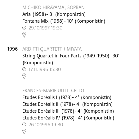
MICHIKO HIRAYAMA, SOPRAN
Aria
(
1958
)
- 8'
(KomponistIn)
Fontana Mix
(
1958
)
- 10'
(KomponistIn)
29.10.1997 19:30
,
1996
ARDITTI QUARTETT / MIYATA
String Quartet in Four Parts
(
1949–1950
)
- 30'
(KomponistIn)
17.11.1996 15:30
,
FRANCES-MARIE UITTI, CELLO
Etudes Boréalis I
(
1978
)
- 4'
(KomponistIn)
Etudes Boréalis II
(
1978
)
- 4'
(KomponistIn)
Etudes Boréalis III
(
1978
)
- 4'
(KomponistIn)
Etudes Boréalis IV
(
1978
)
- 4'
(KomponistIn)
26.10.1996 19:30
,