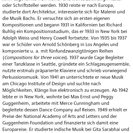
oder Schriftsteller werden. 1930 reiste er nach Europa,
studierte dort Architektur, interessierte sich für Malerei und
die Musik Bachs. Er versuchte sich an ersten eigenen
Kompositionen und begann 1931 in Kalifornien bei Richard
Buhlig ein Kompositionsstudium, das er 1933 in New York bei
Adolph Weiss und Henry Cowell fortsetzte. Von 1935 bis 1937
war er Schüler von Arnold Schönberg in Los Angeles und
komponierte u. a. mit fünfundzwanzigtönigen Reihen
(
Compositions for three voices
). 1937 wurde Cage Begleiter
einer Tanzklasse in Seattle, gründete ein Schlagzeugensemble,
nutzte erstmals präparierte Klaviere und schrieb vorwiegend
Perkussionsmusik. Von 1941 an unterrichtete er neue Musik
am Chicago Institute of Design und suchte nach
Möglichkeiten, Klänge live elektronisch zu erzeugen. Ab 1942
lebte er in New York, wohnte bei Max Ernst und Peggy
Guggenheim, arbeitete mit Merce Cunningham und
begleitete dessen Dance Company auf Reisen. 1949 erhielt er
Preise der National Academy of Arts and Letters und der
Guggenheim Foundation und finanzierte sich damit eine
Europareise. Er studierte indische Musik bei Gita Sarabhai und