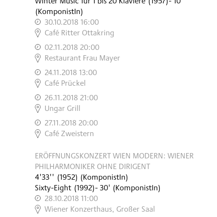
Winter Music für 1 bis 20 Klaviere
(
1957
)
- 10'
(KomponistIn)
30.10.2018 16:00
,
Café Ritter Ottakring
02.11.2018 20:00
,
Restaurant Frau Mayer
24.11.2018 13:00
,
Café Prückel
26.11.2018 21:00
,
Ungar Grill
27.11.2018 20:00
,
Café Zweistern
ERÖFFNUNGSKONZERT WIEN MODERN: WIENER
PHILHARMONIKER OHNE DIRIGENT
4'33''
(
1952
)
(KomponistIn)
Sixty-Eight
(
1992
)
- 30'
(KomponistIn)
28.10.2018 11:00
,
Wiener Konzerthaus, Großer Saal