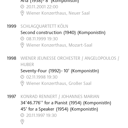
Aria
(
1958
)
- 8'
(KomponistIn)
20.11.2001 22:00
,
Wiener Konzerthaus, Neuer Saal
1999
SCHLAGQUARTETT KÖLN
Second construction
(
1940
)
(KomponistIn)
08.11.1999 19:30
,
Wiener Konzerthaus, Mozart-Saal
1998
WIENER JEUNESSE ORCHESTER / ANGELOPOULOS /
HUBER
Seventy-Four
(
1992
)
- 10'
(KomponistIn)
02.11.1998 19:30
,
Wiener Konzerthaus, Großer Saal
1997
KONRAD RENNERT / JOHANNES MARIAN
34'46.776'' for a Pianist
(
1954
)
(KomponistIn)
45' for a Speaker
(
1954
)
(KomponistIn)
20.11.1997 19:30
,