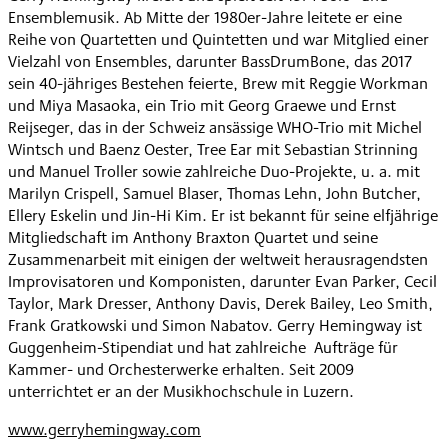
Ensemblemusik. Ab Mitte der 1980er-Jahre leitete er eine
Reihe von Quartetten und Quintetten und war Mitglied einer
Vielzahl von Ensembles, darunter BassDrumBone, das 2017
sein 40-jähriges Bestehen feierte, Brew mit Reggie Workman
und Miya Masaoka, ein Trio mit Georg Graewe und Ernst
Reijseger, das in der Schweiz ansässige WHO-Trio mit Michel
Wintsch und Baenz Oester, Tree Ear mit Sebastian Strinning
und Manuel Troller sowie zahlreiche Duo-Projekte, u. a. mit
Marilyn Crispell, Samuel Blaser, Thomas Lehn, John Butcher,
Ellery Eskelin und Jin-Hi Kim. Er ist bekannt für seine elfjährige
Mitgliedschaft im Anthony Braxton Quartet und seine
Zusammenarbeit mit einigen der weltweit herausragendsten
Improvisatoren und Komponisten, darunter Evan Parker, Cecil
Taylor, Mark Dresser, Anthony Davis, Derek Bailey, Leo Smith,
Frank Gratkowski und Simon Nabatov. Gerry Hemingway ist
Guggenheim-Stipendiat und hat zahlreiche Aufträge für
Kammer- und Orchesterwerke erhalten. Seit 2009
unterrichtet er an der Musikhochschule in Luzern.
www.gerryhemingway.com