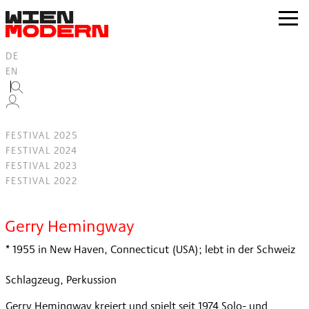
Inhalt
springen
zur
Navig
DE
EN
FESTIVAL 2025
FESTIVAL 2024
FESTIVAL 2023
FESTIVAL 2022
Filter
Gerry Hemingway
* 1955 in New Haven, Connecticut (USA); lebt in der Schweiz
Schlagzeug, Perkussion
Gerry Hemingway kreiert und spielt seit 1974 Solo- und