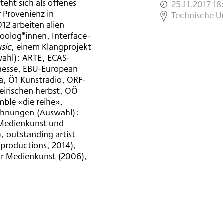
eht sich als offenes
25.11.2017 18
 Provenienz in
,
Technische Un
12 arbeiten alien
oolog*innen, Interface-
sic
, einem Klangprojekt
wahl): ARTE, ECAS-
nesse, EBU-European
a, Ö1 Kunstradio, ORF-
teirischen herbst, OÖ
ble «die reihe»,
ichnungen (Auswahl):
 Medienkunst und
), outstanding artist
 productions, 2014),
ür Medienkunst (2006),