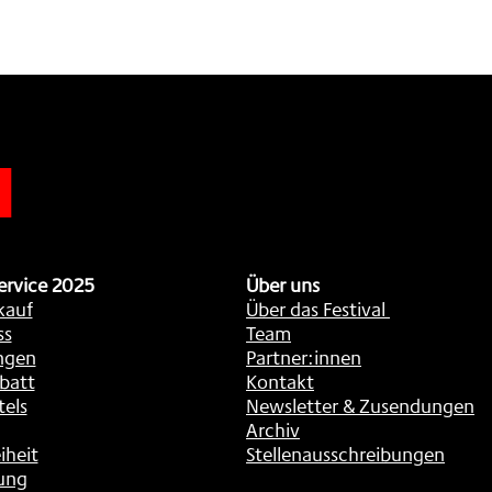
n
ervice 2025
Über uns
kauf
Über das Festival
ss
Team
ngen
Partner:innen
batt
Kontakt
tels
Newsletter & Zusendungen
Archiv
iheit
Stellenausschreibungen
ung