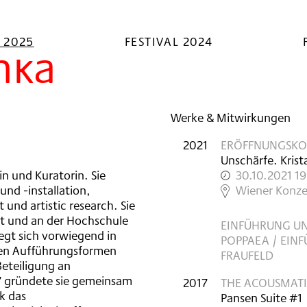
L 2025
FESTIVAL 2024
mka
Werke & Mitwirkungen
2021
ERÖFFNUNGSKO
Unschärfe. Krista
n und Kuratorin. Sie
30.10.2021 1
nd -installation,
,
Wiener Konze
 und artistic research. Sie
t und an der Hochschule
EINFÜHRUNG UN
egt sich vorwiegend in
POPPAEA / EINF
nden Aufführungsformen
FRAUFELD
eteiligung an
97 gründete sie gemeinsam
2017
THE ACOUSMATIC
k das
Pansen Suite #1