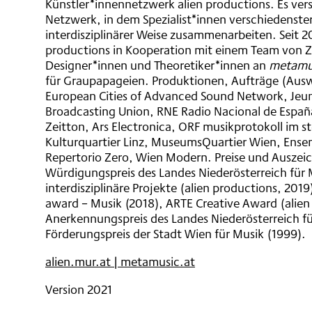
Künstler*innennetzwerk alien productions. Es verst
Netzwerk, in dem Spezialist*innen verschiedenster
interdisziplinärer Weise zusammenarbeiten. Seit 20
productions in Kooperation mit einem Team von Z
Designer*innen und Theoretiker*innen an
metamu
für Graupapageien. Produktionen, Aufträge (Aus
European Cities of Advanced Sound Network, Jeu
Broadcasting Union, RNE Radio Nacional de Españ
Zeitton, Ars Electronica, ORF musikprotokoll im s
Kulturquartier Linz, MuseumsQuartier Wien, Ensem
Repertorio Zero, Wien Modern. Preise und Ausze
Würdigungspreis des Landes Niederösterreich für
interdisziplinäre Projekte (alien productions, 2019
award – Musik (2018), ARTE Creative Award (alien
Anerkennungspreis des Landes Niederösterreich f
Förderungspreis der Stadt Wien für Musik (1999).
alien.mur.at | metamusic.at
Version 2021