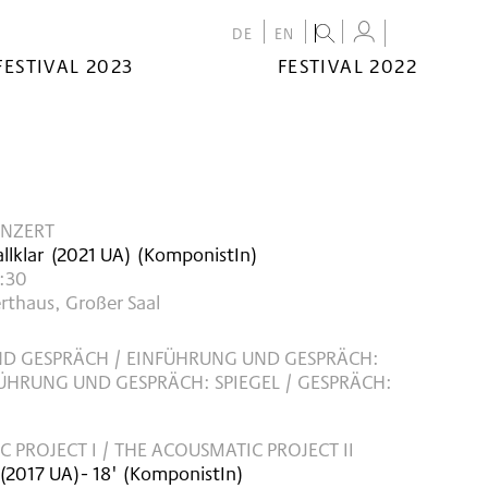
DE
EN
FESTIVAL 2023
FESTIVAL 2022
NZERT
llklar
(
2021
UA
)
(KomponistIn)
9:30
rthaus, Großer Saal
D GESPRÄCH / EINFÜHRUNG UND GESPRÄCH:
ÜHRUNG UND GESPRÄCH: SPIEGEL / GESPRÄCH:
 PROJECT I / THE ACOUSMATIC PROJECT II
(
2017
UA
)
- 18'
(KomponistIn)