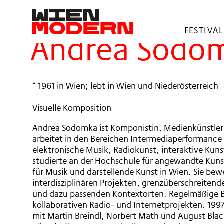
springen
Filter
FESTIVA
Andrea Sodo
* 1961 in Wien; lebt in Wien und Niederösterreich
Visuelle Komposition
Andrea Sodomka ist Komponistin, Medienkünstleri
arbeitet in den Bereichen Intermediaperformance u
elektronische Musik, Radiokunst, interaktive Kunst
studierte an der Hochschule für angewandte Kuns
für Musik und darstellende Kunst in Wien. Sie bew
interdisziplinären Projekten, grenzüberschreite
und dazu passenden Kontextorten. Regelmäßige B
kollaborativen Radio- und Internetprojekten. 19
mit Martin Breindl, Norbert Math und August Blac