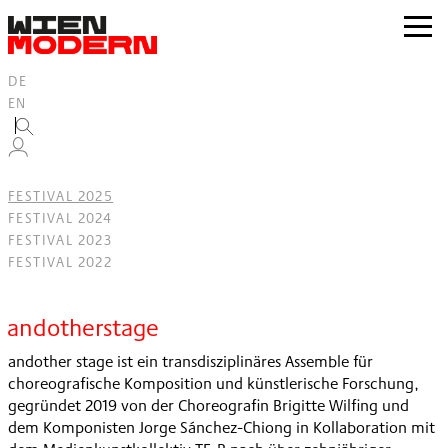
Inhalt
springen
zur
Navig
DE
EN
FESTIVAL 2025
FESTIVAL 2024
FESTIVAL 2023
FESTIVAL 2022
Filter
andotherstage
andother stage ist ein transdisziplinäres Assemble für
choreografische Komposition und künstlerische Forschung,
gegründet 2019 von der Choreografin Brigitte Wilfing und
dem Komponisten Jorge Sánchez-Chiong in Kollaboration mit