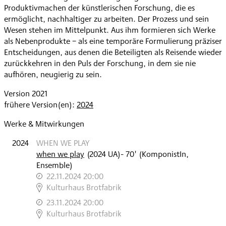
Produktivmachen der künstlerischen Forschung, die es
ermöglicht, nachhaltiger zu arbeiten. Der Prozess und sein
Wesen stehen im Mittelpunkt. Aus ihm formieren sich Werke
als Nebenprodukte − als eine temporäre Formulierung präziser
Entscheidungen, aus denen die Beteiligten als Reisende wieder
zurückkehren in den Puls der Forschung, in dem sie nie
aufhören, neugierig zu sein.
Version 2021
frühere Version(en):
2024
Werke & Mitwirkungen
2024
WHEN WE PLAY
when we play
(
2024
UA
)
- 70'
(KomponistIn,
Ensemble)
22.11.2024 20:00
,
Kulturhaus Brotfabrik
23.11.2024 20:00
,
Kulturhaus Brotfabrik