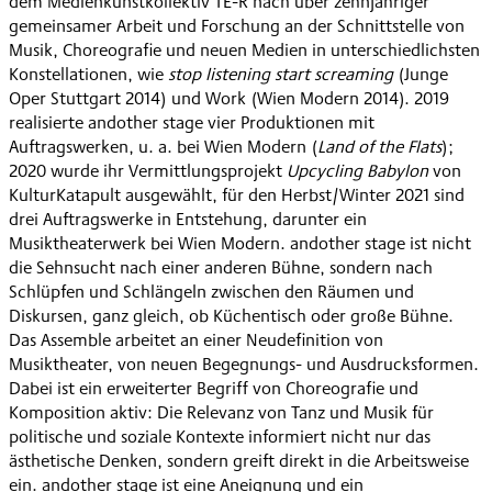
dem Medienkunstkollektiv TE-R nach über zehnjähriger
gemeinsamer Arbeit und Forschung an der Schnittstelle von
Musik, Choreografie und neuen Medien in unterschiedlichsten
Konstellationen, wie
stop listening start screaming
(Junge
Oper Stuttgart 2014) und Work (Wien Modern 2014). 2019
realisierte andother stage vier Produktionen mit
Auftragswerken, u. a. bei Wien Modern (
Land of the Flats
);
2020 wurde ihr Vermittlungsprojekt
Upcycling Babylon
von
KulturKatapult ausgewählt, für den Herbst/Winter 2021 sind
drei Auftragswerke in Entstehung, darunter ein
Musiktheaterwerk bei Wien Modern. andother stage ist nicht
die Sehnsucht nach einer anderen Bühne, sondern nach
Schlüpfen und Schlängeln zwischen den Räumen und
Diskursen, ganz gleich, ob Küchentisch oder große Bühne.
Das Assemble arbeitet an einer Neudefinition von
Musiktheater, von neuen Begegnungs- und Ausdrucksformen.
Dabei ist ein erweiterter Begriff von Choreografie und
Komposition aktiv: Die Relevanz von Tanz und Musik für
politische und soziale Kontexte informiert nicht nur das
ästhetische Denken, sondern greift direkt in die Arbeitsweise
ein. andother stage ist eine Aneignung und ein