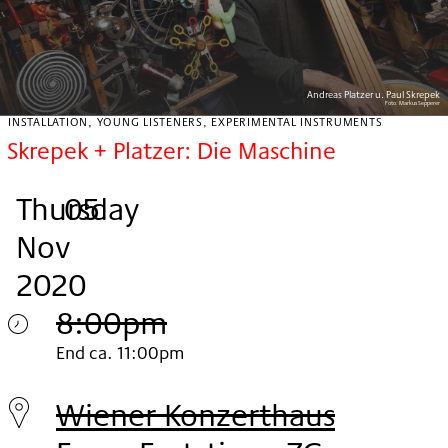
Andreas Platzer u. Paul Skrepek
Foto:
Markus Sepperer
INSTALLATION, YOUNG LISTENERS, EXPERIMENTAL INSTRUMENTS
Skrepek + Platzer: Die Maschine
Thursday
,
.
.
05
Nov
2020
8:00pm
Thursday
End ca. 11:00pm
05.
Wiener Konzerthaus
Nov