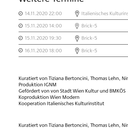
,
COMPROVISE
14.11.2020 22:00
Italienisches Kulturi
[#3]
,
COMPROVISE
KONZERT
15.11.2020 14:00
Brick-5
[#3]
3
,
COMPROVISE
KONZERT
,
15.11.2020 19:30
Brick-5
[#3]
4
,
COMPROVISE
KONZERT
+
16.11.2020 18:00
Brick-5
[#3]
6+7
5
KONZERT
,
,
8,
9
Kuratiert von Tiziana Bertoncini, Thomas Lehn, N
+
Produktion IGNM
10
Gefördert von von Stadt Wien Kultur und BMKÖS
,
Koproduktion Wien Modern
Kooperation Italienisches Kulturinstitut
Kuratiert von Tiziana Bertoncini, Thomas Lehn, N