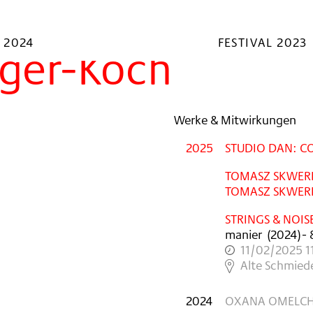
 2024
FESTIVAL 2023
nger-Koch
Werke & Mitwirkungen
2025
STUDIO DAN: CO
TOMASZ SKWERE
TOMASZ SKWERE
STRINGS & NOIS
manier
(
2024
)
- 
11/02/2025 1
,
Alte Schmied
2024
OXANA OMELCHUK