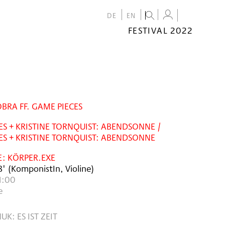
DE
EN
FESTIVAL 2022
FESTIVAL
2022
CALENDAR
VENUES
BRA FF. GAME PIECES
S + KRISTINE TORNQUIST: ABENDSONNE /
S + KRISTINE TORNQUIST: ABENDSONNE
E: KÖRPER.EXE
8'
(KomponistIn, Violine)
1:00
e
: ES IST ZEIT