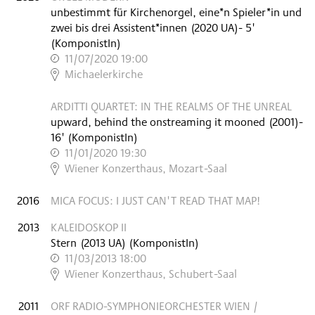
unbestimmt für Kirchenorgel, eine*n Spieler*in und
zwei bis drei Assistent*innen
(
2020
UA
)
- 5'
(KomponistIn)
11/07/2020 19:00
,
Michaelerkirche
ARDITTI QUARTET: IN THE REALMS OF THE UNREAL
upward, behind the onstreaming it mooned
(
2001
)
-
16'
(KomponistIn)
11/01/2020 19:30
,
Wiener Konzerthaus, Mozart-Saal
2016
MICA FOCUS: I JUST CAN'T READ THAT MAP!
2013
KALEIDOSKOP II
Stern
(
2013
UA
)
(KomponistIn)
11/03/2013 18:00
,
Wiener Konzerthaus, Schubert-Saal
2011
ORF RADIO-SYMPHONIEORCHESTER WIEN /