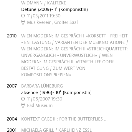
WIDMANN / KALITZKE
Detune
(
2009
)
- 1'
(KomponistIn)
11/03/2011 19:30
,
Musikverein, Großer Saal
2010
WIEN MODERN: IM GESPRÄCH I »KORSETT - FREIHEIT
- ENTLASTUNG / VARIANTEN DER MUSIKNOTATION« /
WIEN MODERN: IM GESPRÄCH II »STREICHQUARTETT:
UNVERGÄNGLICH - UNVERWÜSTLICH« / WIEN
MODERN: IM GESPRÄCH III »STARTHILFE ODER
BESTÄTIGUNG / ZUM WERT VON
KOMPOSITIONSPREISEN«
2007
BARBARA LÜNEBURG
absence
(
1996
)
- 10'
(KomponistIn)
11/06/2007 19:30
,
Essl Museum
2004
KONTEXT CAGE II : FOR THE BUTTERFLIES …
2001
MICHAELA GRILL / KARLHEINZ ESSL