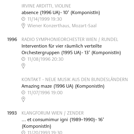
IRVINE ARDITTI, VIOLINE
absence
(
1996
UA
)
- 10'
(KomponistIn)
11/14/1999 19:30
,
Wiener Konzerthaus, Mozart-Saal
1996
RADIO SYMPHONIEORCHESTER WIEN / RUNDEL
Intervention für vier räumlich verteilte
Orchestergruppen
(
1995
UA
)
- 13'
(KomponistIn)
11/08/1996 20:30
,
KONTAKT - NEUE MUSIK AUS DEN BUNDESLÄNDERN
Amazing maze
(
1996
UA
)
(KomponistIn)
11/07/1996 19:00
,
1993
KLANGFORUM WIEN / ZENDER
... et consumimur igni
(
1989–1990
)
- 16'
(KomponistIn)
11/20/1993 19:30