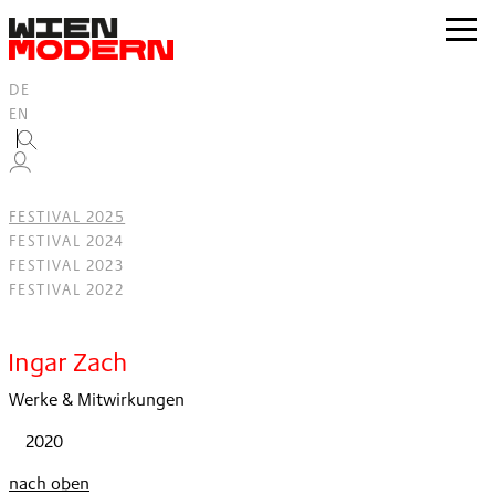
Inhalt
springen
zur
Navig
DE
EN
FESTIVAL 2025
FESTIVAL 2024
FESTIVAL 2023
FESTIVAL 2022
Filter
Ingar Zach
Werke & Mitwirkungen
2020
nach oben