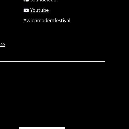
Youtube
#wienmodernfestival
se