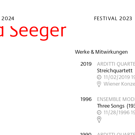
 2024
FESTIVAL 2023
d Seeger
Werke & Mitwirkungen
2019
ARDITTI QUART
Streichquartett
11/02/2019 1
,
Wiener Konze
1996
ENSEMBLE MODE
Three Songs
(
19
11/28/1996 1
,
1990
ARDITTI QUART