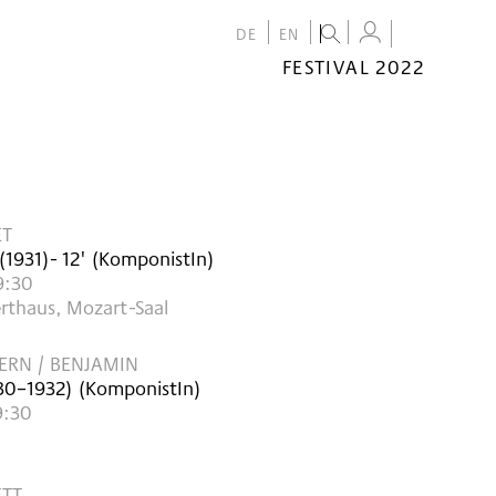
DE
EN
FESTIVAL 2022
FESTIVAL
2022
CALENDAR
VENUES
ET
(
1931
)
- 12'
(KomponistIn)
9:30
rthaus, Mozart-Saal
RN / BENJAMIN
30–1932
)
(KomponistIn)
9:30
ETT