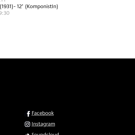
(
1931
)
- 12'
(KomponistIn)
9:30
SOCIAL
Facebook
Instagram
Soundcloud