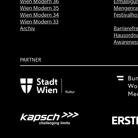
Wien Modern 36
Ermäßigu
Wien Modern 35
Mengenra
Wien Modern 34
Festivalho
Wien Modern 33
Archiv
Barrierefre
Hausordn
Awarenes
PARTNER
Subventionsgeber
Festivalsponsor
Mit