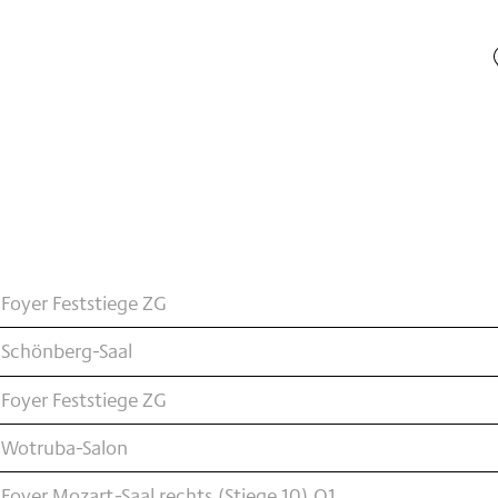
Foyer Feststiege ZG
 Schönberg-Saal
Foyer Feststiege ZG
 Wotruba-Salon
Foyer Mozart-Saal rechts (Stiege 10) O1