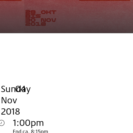
Sunday
,
.
.
04
Nov
2018
1:00pm
End ca. 8:15pm