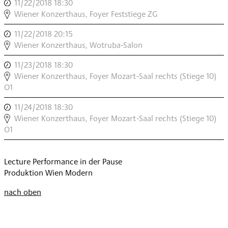
11/22/2018 18:30
,
UNSICHERHEITSBEAUFTRAGTER
Wiener Konzerthaus, Foyer Feststiege ZG
,
11/22/2018 20:15
,
UNSICHERHEITSBEAUFTRAGTER
Wiener Konzerthaus, Wotruba-Salon
,
11/23/2018 18:30
,
UNSICHERHEITSBEAUFTRAGTER
Wiener Konzerthaus, Foyer Mozart-Saal rechts (Stiege 10)
O1
,
11/24/2018 18:30
,
UNSICHERHEITSBEAUFTRAGTER
Wiener Konzerthaus, Foyer Mozart-Saal rechts (Stiege 10)
O1
,
Lecture Performance in der Pause
Produktion Wien Modern
nach oben