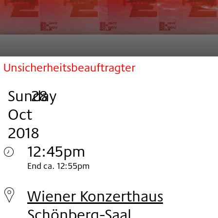
Unsicherheitsbeauftragter
Sunday
,
.
.
28
Oct
2018
12:45pm
Sunday
End ca. 12:55pm
28.
Wiener Konzerthaus
Oct
Schönberg-Saal