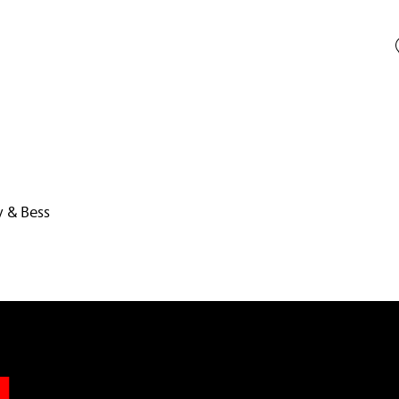
 & Bess
n