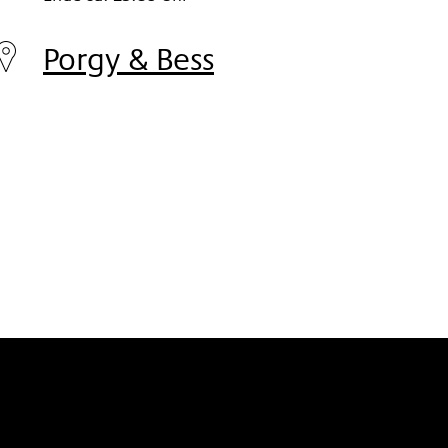
Freitag
16.
Porgy & Bess
Nov
2018