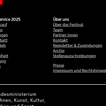
ervice 2025
Über uns
kauf
Über das Festival
ss
Team
ngen
Partner:innen
batt
Kontakt
tels
Newsletter & Zusendungen
Archiv
iheit
Stellenausschreibungen
ung
Presse
s
Impressum und Rechtshinwei