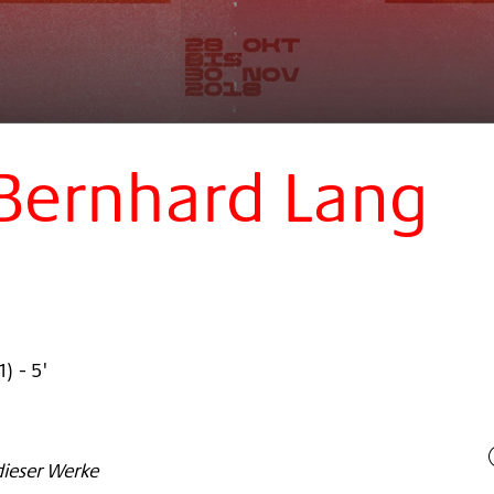
 Bernhard Lang
1
)
- 5'
ieser Werke