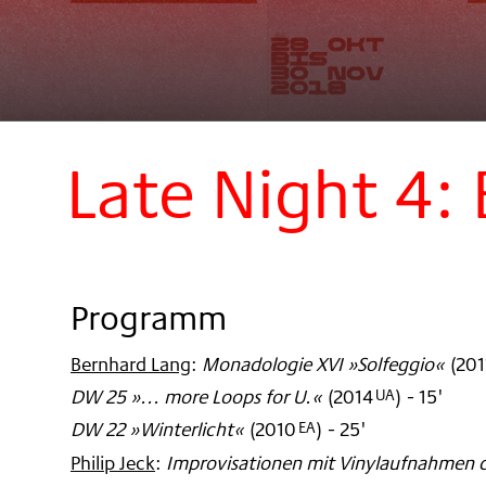
Late Night 4:
Programm
Bernhard Lang
:
Monadologie XVI »Solfeggio«
(
201
DW 25 »... more Loops for U.«
(
2014
)
- 15'
UA
DW 22 »Winterlicht«
(
2010
)
- 25'
EA
Philip Jeck
:
Improvisationen mit Vinylaufnahmen d