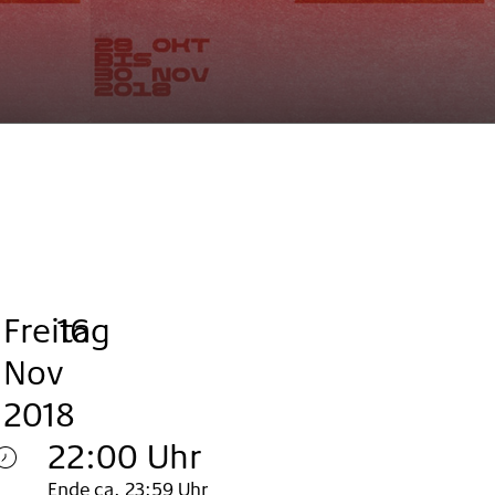
Freitag
,
.
.
16
Nov
2018
22:00 Uhr
Ende ca. 23:59 Uhr