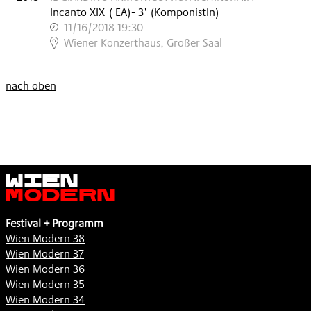
Incanto XIX
(
EA
)
- 3'
(KomponistIn)
11/16/2018 19:30
,
Wiener Konzerthaus, Großer Saal
nach oben
Wien
Modern
Festival + Programm
Wien Modern 38
Wien Modern 37
Wien Modern 36
Wien Modern 35
Wien Modern 34