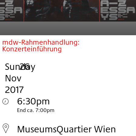
mdw-Rahmenhandlung:
Konzerteinführung
Sunday
,
.
.
26
Nov
2017
6:30pm
Sunday
End ca. 7:00pm
26.
MuseumsQuartier Wien
Nov