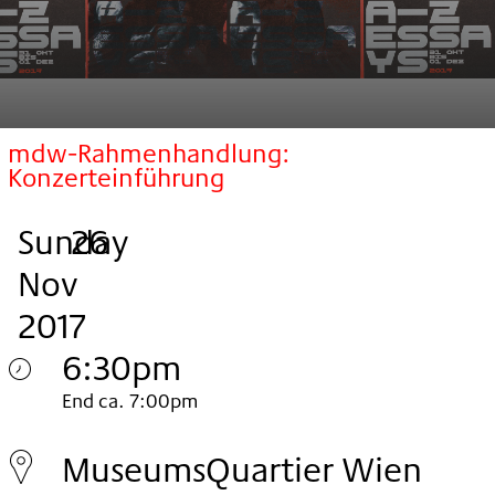
mdw-Rahmenhandlung:
Konzerteinführung
Sunday
,
.
.
26
Nov
2017
6:30pm
Sunday
End ca. 7:00pm
26.
MuseumsQuartier Wien
Nov