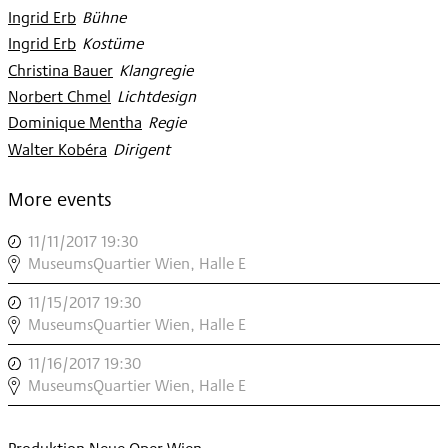
Ingrid Erb
:
Bühne
Ingrid Erb
:
Kostüme
Christina Bauer
:
Klangregie
Norbert Chmel
:
Lichtdesign
Dominique Mentha
:
Regie
Walter Kobéra
:
Dirigent
More events
11/11/2017 19:30
,
DIE
MuseumsQuartier Wien, Halle E
ANTILOPE
11/15/2017 19:30
,
,
DIE
MuseumsQuartier Wien, Halle E
ANTILOPE
11/16/2017 19:30
,
,
DIE
MuseumsQuartier Wien, Halle E
ANTILOPE
,