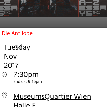
Die Antilope
Tuesday
,
.
.
14
Nov
2017
7:30pm
Tuesday
End ca. 9:15pm
14.
MuseumsQuartier Wien
Nov
Halle E